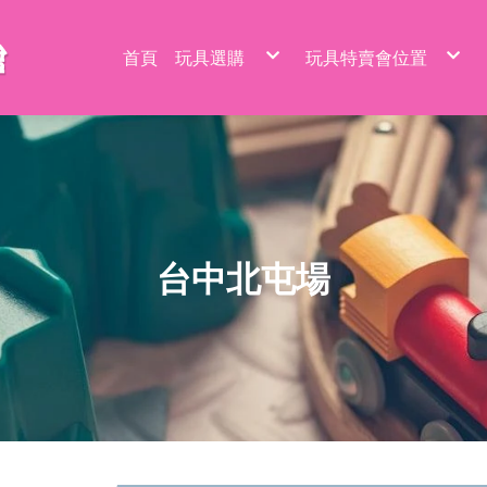
首頁
玩具選購
玩具特賣會位置
特價品/節慶商品
新莊場玩具批發特賣
家家酒玩具
桃園場玩具批發特賣
一般玩具
新竹場玩具批發特賣
射擊玩具
台中南屯玩具批發特
益智玩具
台中北屯玩具批發特
嬰兒玩具
嘉義場玩具批發特賣
騎乘系列/滑梯/充氣跳跳
台南場玩具批發特賣
積木系列
高雄左營場玩具批發
文具圖書系列
高雄鳳山場玩具批發
遙控系列
屏東場玩具批發特賣
生活日用品
吹泡泡玩具
百元內益智玩具
電動童車/摩托車
多面遊戲盒
餐具/廚具/仿真食物
遙控車
廚房用品
益智積木
文具用品類
吊排/紙卡
軟彈槍
沙灘玩具
球台遊戲/地鼠機
滑行車/助步車
搖鈴/床鈴
收銀機/超市購物
遙控動物/昆蟲
風扇/電扇
軍事/太空積木
DIY勞作/手作
包K/PVC袋
水槍
寫字板/白板
闖關大冒險
滑板車/滑板
早教聲光玩具/床邊玩具
醫具/工具
遙控船/飛機/機器人
泳池/泳圈
城市積木
筆類
螢光棒
水炮
互動/戶外/運動類/對戰/競技
魔方/魔尺
三輪車/扭扭車
學步車/搖椅
森林家族
泡澡球/沐浴球
主題積木
紙類/本
萬聖/聖誕
聲光槍
車/飛機玩具
棋類/撲克牌/卡牌遊戲
溜滑梯/充氣跳跳/搖搖馬
洗澡玩具
娃娃/芭比娃娃
鑰匙扣/掛件/擺件
積木桌/底板
套裝組
節慶商品
弓箭
釣釣樂/捏捏樂
桌遊
嬰兒學習用品
梳妝/化妝/飾品
水彈槍
學習用品
著色本/沙畫
軌道滾珠積木/螺絲釘積木
螢光筆/馬克筆
線圈本
海盜/中古系列
陸軍
摩托車積木
洗碗布/菜瓜布
台中北屯場
變形玩具
磁力棒/磁力片/磁力方塊
寵物玩具
空氣槍
文件袋/資料夾/資料袋
貼畫/刮畫
幼教積木
色鉛筆/蠟筆
造型本/訂本
遊樂園/公主系列
海軍
賽車/汽車積木
彩泥/史萊姆
益智教學
清掃/衛浴玩具/家電
飛鏢/鏢靶
削筆器
貼紙/安靜書
大顆粒主題積木
鉛筆/自動鉛筆
鎖本/密碼本
泰迪/暴力/可愛熊
空軍
火車積木
帳篷/球/氣球
遊戲機/方塊遊戲
城堡/別墅/房屋
修正系列
咕卡/火漆/奶油膠
圓珠筆
素描本/畫圖本
街景積木
太空/星際積木
警察/民航系列
扭蛋機/抓抓機
一言粉紅兔
筆袋/筆盒
DIY彩繪/拼拼豆
便利貼/便條本
微小積木
拼裝模型
消防/救護系列
球台遊戲
音樂玩具
科學實驗
恐龍系列
工程系列
DIY串珠
燒烤/點心玩具
地鼠機
教具印章
機器人
工程系列
釣釣樂
恐龍車/電
對戰/競技
海洋球
泡泡槍
麥克風
恐龍系列
美工刀/剪刀/膠
機器人系列
美甲
甜點/冰淇淋
套尺/圓規
變形車
警察系列
捏捏樂/減
恐龍模型
運動類玩
氣球
泡泡棒
樂器玩具
銅板價玩具
歷史/三國/水滸傳
DIY飾品/配件/魔法棒
切切樂/仿真食物
迷你特工/恐
消防系列
恐龍蛋
互動/戶外
帳篷
泡泡機
電話造型
中華超人/布魯可/假面
卡通動畫/電影
化妝台/梳妝台
餐具/廚具
停車場/軌道
彈力球/充
手拍鼓
電動/聲光玩具
我的世界/電玩
城市環衛/飛
驚喜盒/盲盒/洞洞樂/考古
電器/食物造型
一般街景
軍事系列
認知模型
植物造型
日式街景
多美小汽車
卡通動畫/電影
動物/昆蟲系列
中華街景
模型/合金車
節慶積木
世界場景