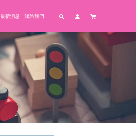
最新消息
聯絡我們
賣
賣
特賣
特
動恐龍
玩具
壓玩具
具
龍特工/動畫
玩具
車
氣球
機/造型車