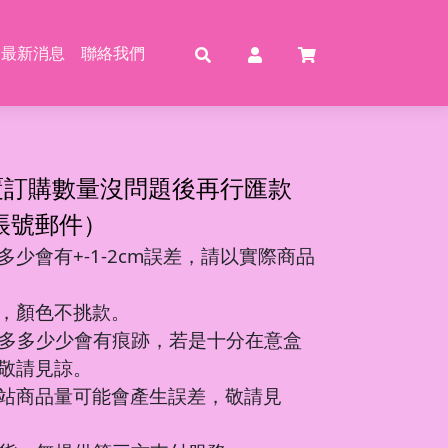
最新消息
聯絡我們
賣
賣
特賣
特
覆訂購數量沒問題後再行匯款
帳號郵件）
少會有+-1-2cm誤差，請以實際商品
動恐龍
玩具
壓玩具
具
，顏色不挑款。
龍特工/動畫
玩具
車
氣球
多多少少會有痕跡，若是十分在意盒
機/造型車
敬請見諒。
站商品量可能會產生誤差，敬請見