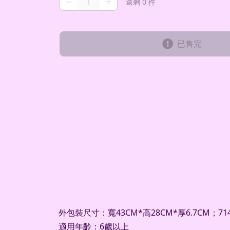
–
+
還剩 0 件
已售完
外包裝尺寸：寬43CM*高28CM*厚6.7CM；714
適用年齡：6歲以上