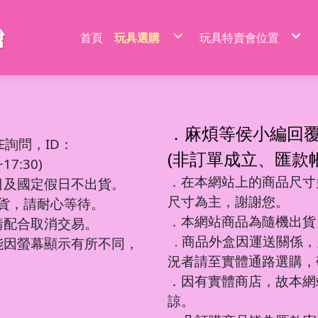
首頁
玩具選購
玩具特賣會位置
特價品/節慶商品
新莊場玩具批發特賣
家家酒玩具
桃園場玩具批發特賣
一般玩具
新竹場玩具批發特賣
射擊玩具
台中南屯玩具批發特
益智玩具
台中北屯玩具批發特
嬰兒玩具
嘉義場玩具批發特賣
騎乘系列/滑梯/充氣跳跳
台南場玩具批發特賣
積木系列
高雄左營場玩具批發
文具圖書系列
高雄鳳山場玩具批發
遙控系列
屏東場玩具批發特賣
．麻煩等侯小編回
生活日用品
吹泡泡玩具
百元內益智玩具
電動童車/摩托車
多面遊戲盒
餐具/廚具/仿真食物
遙控車
廚房用品
益智積木
文具用品類
吊排/紙卡
軟彈槍
E詢問，ID：
沙灘玩具
球台遊戲/地鼠機
滑行車/助步車
搖鈴/床鈴
收銀機/超市購物
遙控動物/昆蟲
風扇/電扇
軍事/太空積木
DIY勞作/手作
包K/PVC袋
水槍
寫字板/白板
闖關大冒險
滑板車/滑板
早教聲光玩具/床邊玩具
醫具/工具
遙控船/飛機/機器人
泳池/泳圈
城市積木
筆類
螢光棒
水炮
(非訂單成立、匯款
互動/戶外/運動類/對戰/競技
魔方/魔尺
三輪車/扭扭車
學步車/搖椅
森林家族
泡澡球/沐浴球
主題積木
紙類/本
萬聖/聖誕
聲光槍
7:30)
車/飛機玩具
棋類/撲克牌/卡牌遊戲
溜滑梯/充氣跳跳/搖搖馬
洗澡玩具
娃娃/芭比娃娃
鑰匙扣/掛件/擺件
積木桌/底板
套裝組
節慶商品
弓箭
釣釣樂/捏捏樂
桌遊
嬰兒學習用品
梳妝/化妝/飾品
水彈槍
學習用品
著色本/沙畫
軌道滾珠積木/螺絲釘積木
螢光筆/馬克筆
線圈本
海盜/中古系列
陸軍
摩托車積木
洗碗布/菜瓜布
變形玩具
磁力棒/磁力片/磁力方塊
寵物玩具
空氣槍
．在本網站上的商品尺寸多
文件袋/資料夾/資料袋
貼畫/刮畫
幼教積木
色鉛筆/蠟筆
造型本/訂本
遊樂園/公主系列
海軍
賽車/汽車積木
日及國定假日不出貨。
彩泥/史萊姆
益智教學
清掃/衛浴玩具/家電
飛鏢/鏢靶
削筆器
貼紙/安靜書
大顆粒主題積木
鉛筆/自動鉛筆
鎖本/密碼本
泰迪/暴力/可愛熊
空軍
火車積木
帳篷/球/氣球
遊戲機/方塊遊戲
城堡/別墅/房屋
修正系列
咕卡/火漆/奶油膠
圓珠筆
素描本/畫圖本
街景積木
太空/星際積木
警察/民航系列
扭蛋機/抓抓機
一言粉紅兔
尺寸為主，謝謝您。
筆袋/筆盒
DIY彩繪/拼拼豆
便利貼/便條本
微小積木
拼裝模型
消防/救護系列
球台遊戲
出貨，請耐心等待。
音樂玩具
科學實驗
恐龍系列
工程系列
DIY串珠
燒烤/點心玩具
地鼠機
教具印章
機器人
工程系列
釣釣樂
恐龍車/電
對戰/競技
海洋球
泡泡槍
麥克風
恐龍系列
美工刀/剪刀/膠
機器人系列
美甲
甜點/冰淇淋
套尺/圓規
變形車
警察系列
捏捏樂/減
恐龍模型
運動類玩
氣球
泡泡棒
樂器玩具
．本網站商品為隨機出貨
銅板價玩具
請配合取消交易。
歷史/三國/水滸傳
DIY飾品/配件/魔法棒
切切樂/仿真食物
迷你特工/恐
消防系列
恐龍蛋
互動/戶外
帳篷
泡泡機
電話造型
中華超人/布魯可/假面
卡通動畫/電影
化妝台/梳妝台
餐具/廚具
停車場/軌道
彈力球/充
手拍鼓
電動/聲光玩具
我的世界/電玩
商品外盒因運送關係，
城市環衛/飛
能因螢幕顯示有所不同，
．
驚喜盒/盲盒/洞洞樂/考古
電器/食物造型
一般街景
軍事系列
認知模型
植物造型
日式街景
多美小汽車
卡通動畫/電影
況者請至實體通路選購，
動物/昆蟲系列
中華街景
模型/合金車
節慶積木
世界場景
．因有實體商店，故本網
諒。