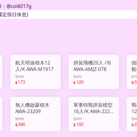
D
：
@coi6017g
國定假日休息
)
航天明迪積木12
拼裝飛機20入 /吊
德
入/K AWA-M1917
AWA-AMJZ-078
毅
LY
$288
$200
$7
173
120
5
$
$
$
無人機啟蒙積木
軍事特戰拼裝模型
戰
AWA-23209
16入/K AWA-222-
12入/
91
2
$699
$320
$4
396
192
2
$
$
$