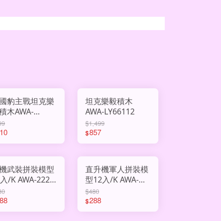
國豹主戰坦克樂
坦克樂毅積木
積木AWA-
AWA-LY66112
66101
99
$1,499
10
857
$
機武裝拼裝模型
直升機軍人拼裝模
K AWA-222-
型12入/K AWA-
4A
222-136
80
$480
88
288
$