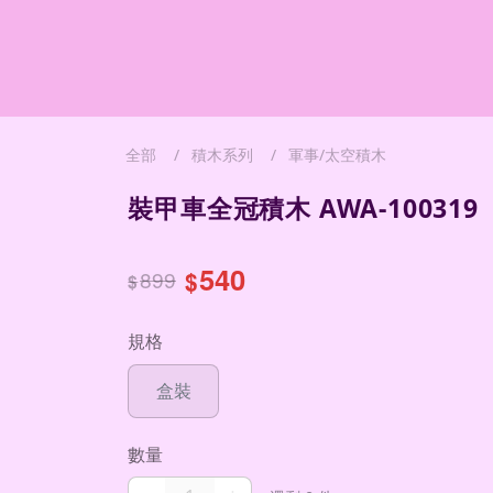
全部
積木系列
軍事/太空積木
裝甲車全冠積木 AWA-100319
540
899
$
$
規格
盒裝
數量