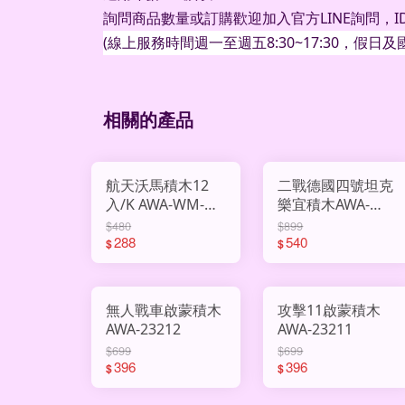
詢問商品數量或訂購歡迎加入官方
LINE
詢問，
I
(
線上服務時間週一至週五
8:30~17:30
，假日及
相關的產品
航天沃馬積木12
二戰德國四號坦克
入/K AWA-WM-
樂宜積木AWA-
C8001
66107
$480
$899
288
540
$
$
無人戰車啟蒙積木
攻擊11啟蒙積木
AWA-23212
AWA-23211
$699
$699
396
396
$
$