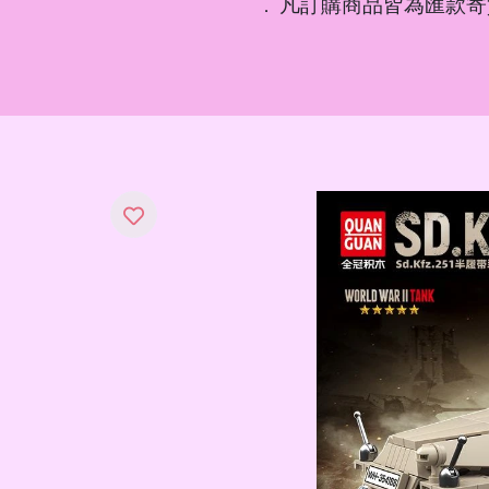
凡訂購商品皆為匯款寄
．