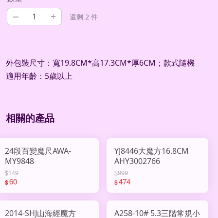
–
+
還剩 2 件
外包裝尺寸：寬19.8CM*高17.3CM*厚6CM；款式隨機
適用年齡：5歲以上
相關的產品
24段百變魔尺AWA-
YJ8446大魔方16.8CM
MY9848
AHY3002766
$149
$999
60
474
$
$
2014-SHJ山海經魔方
A258-10# 5.3三階常規小