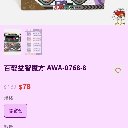
百變益智魔方 AWA-0768-8
78
169
$
$
規格
開窗盒
數量