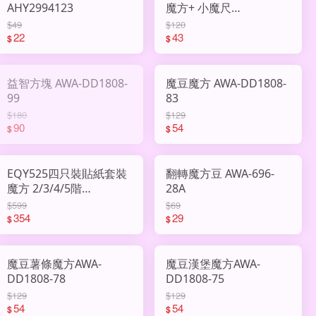
AHY2994123
魔方+ 小魔尺
AHY2994301
$49
$120
22
43
$
$
益智方塊 AWA-DD1808-
魔豆魔方 AWA-DD1808-
99
83
$180
$129
90
54
$
$
EQY525四只裝貼紙套裝
翻轉魔方豆 AWA-696-
魔方 2/3/4/5階
28A
AHY2755875
$599
$69
354
29
$
$
魔豆薯條魔方AWA-
魔豆漢堡魔方AWA-
DD1808-78
DD1808-75
$129
$129
54
54
$
$