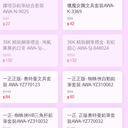
娜塔莎鉛筆組合套裝
獵魔女團文具套裝AWA-
AWA-N-9025
K-3369
$49
$99
22
42
$
$
36K 精裝鋼筆禮盒- 淘氣
36K 精裝鋼筆禮盒- 彩虹
豚豚的日常 AWA-SJ-
甜心 AWA-SJ-848024
848025
$250
$250
132
132
$
$
一正正版- 奧特曼文具套
一正正版- 蜘蛛俠自動鉛
裝 AWA-YZ770123
筆套裝 AWA-YZ310062
$149
$99
84
60
$
$
一正- 蜘蛛俠HB三角杆鉛
一正. 正版奧特曼鉛筆套
筆套裝AWA-YZ310032
裝AWA-YZ770032
$149
$120