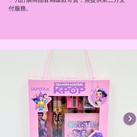
．
付服務。