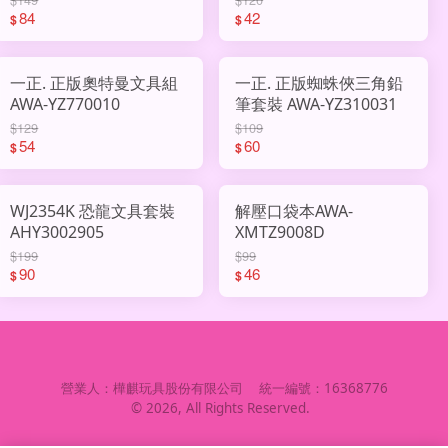
84
42
$
$
一正. 正版奧特曼文具組
一正. 正版蜘蛛俠三角鉛
AWA-YZ770010
筆套裝 AWA-YZ310031
$129
$109
54
60
$
$
WJ2354K 恐龍文具套裝
解壓口袋本AWA-
AHY3002905
XMTZ9008D
$199
$99
90
46
$
$
營業人：
樺麒玩具股份有限公司
統一編號：
16368776
©
2026
, All Rights Reserved.