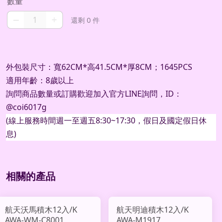
數量
–
+
還剩 0 件
外包裝尺寸：寬62CM*高41.5CM*厚8CM；1645PCS
適用年齡：8歲以上
詢問商品數量或訂購歡迎加入官方
LINE
詢問，
ID
：
@coi6017g
(
線上服務時間週一至週五
8:30~17:30
，假日及國定假日休
息
)
相關的產品
航天沃馬積木12入/K
航天明迪積木12入/K
AWA-WM-C8001
AWA-M1917