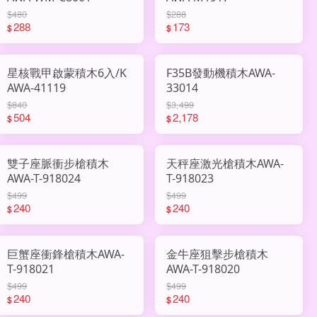
$480
$288
288
173
$
$
星核戰甲啟蒙積木6入/K
F35B發動機積木AWA-
AWA-41119
33014
$840
$3,499
504
2,178
$
$
雙子座脈衝步槍積木
天秤座激光槍積木AWA-
AWA-T-918024
T-918023
$499
$499
240
240
$
$
巨蟹座衝鋒槍積木AWA-
金牛座狙擊步槍積木
T-918021
AWA-T-918020
$499
$499
240
240
$
$