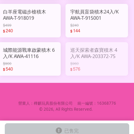
白羊座電磁步槍積木
宇航員盲袋積木24入/K
AWA-T-918019
AWA-T-915001
$499
$240
240
144
$
$
城際能源戰車啟蒙積木 6
巡天探索者森寶積木 4
入/K AWA-41116
入/K AWA-203372-75
$900
$960
540
576
$
$
營業人：
樺麒玩具股份有限公司
統一編號：
16368776
©
2026
, All Rights Reserved.
已售完