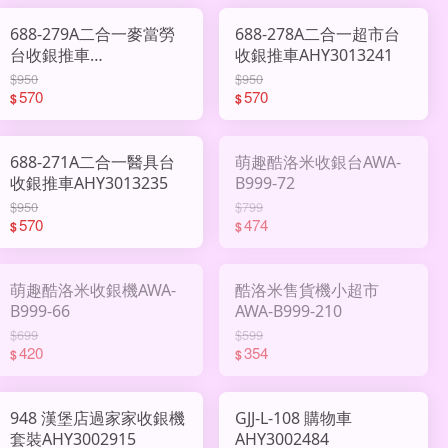
688-279A二合一麥當勞
688-278A二合一超市台
台收銀推車
收銀推車AHY3013241
AHY3013242
$950
$950
570
570
$
$
688-271A二合一醫具台
萌趣酷洛米收銀台AWA-
收銀推車AHY3013235
B999-72
$950
$799
570
474
$
$
萌趣酷洛米收銀機AWA-
酷洛米售貨機小超市
B999-66
AWA-B999-210
$699
$599
420
354
$
$
948 漢堡店過家家收銀機
GJJ-L-108 購物車
套裝AHY3002915
AHY3002484