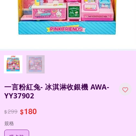
一言粉紅兔- 冰淇淋收銀機 AWA-
YY37902
180
299
$
$
規格