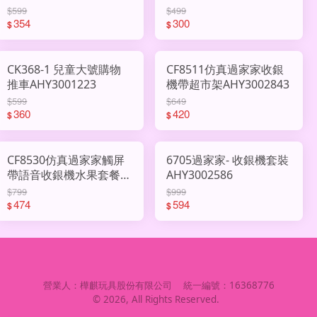
$599
$499
354
300
$
$
CK368-1 兒童大號購物
CF8511仿真過家家收銀
推車AHY3001223
機帶超市架AHY3002843
$599
$649
360
420
$
$
CF8530仿真過家家觸屏
6705過家家- 收銀機套裝
帶語音收銀機水果套餐
AHY3002586
AHY3002691
$799
$999
474
594
$
$
營業人：
樺麒玩具股份有限公司
統一編號：
16368776
©
2026
, All Rights Reserved.