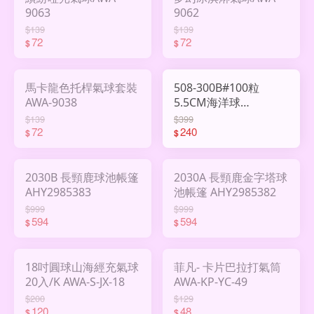
9063
9062
$139
$139
72
72
$
$
馬卡龍色托桿氣球套裝
508-300B#100粒
AWA-9038
5.5CM海洋球
AHY2985999
$139
$399
72
240
$
$
2030B 長頸鹿球池帳篷
2030A 長頸鹿金字塔球
AHY2985383
池帳篷 AHY2985382
$999
$999
594
594
$
$
18吋圓球山海經充氣球
菲凡- 卡片巴拉打氣筒
20入/K AWA-S-JX-18
AWA-KP-YC-49
$200
$129
120
48
$
$