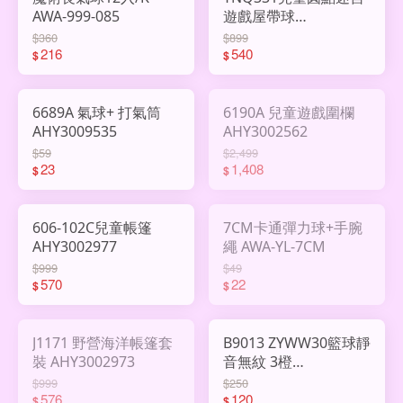
AWA-999-085
遊戲屋帶球
AHY3009843
$360
$899
216
540
$
$
6689A 氣球+ 打氣筒
6190A 兒童遊戲圍欄
AHY3009535
AHY3002562
$59
$2,499
23
1,408
$
$
606-102C兒童帳篷
7CM卡通彈力球+手腕
AHY3002977
繩 AWA-YL-7CM
$999
$49
570
22
$
$
J1171 野營海洋帳篷套
B9013 ZYWW30籃球靜
裝 AHY3002973
音無紋 3橙
AHY3002765
$999
$250
576
120
$
$