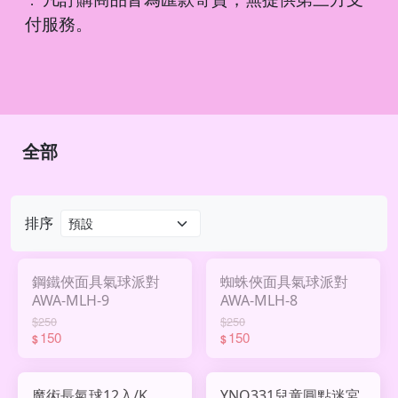
．
付服務。
全部
排序
鋼鐵俠面具氣球派對
蜘蛛俠面具氣球派對
AWA-MLH-9
AWA-MLH-8
$250
$250
150
150
$
$
魔術長氣球12入/K
YNQ331兒童圓點迷宮