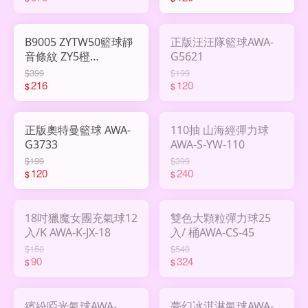
B9005 ZYTW50籃球靜
正版汪汪隊籃球AWA-
音條紋 ZY5橙
G5621
AHY3002764
$399
$199
216
120
$
$
正版奧特曼籃球 AWA-
110抽 山海經彈力球
G3733
AWA-S-YW-110
$199
$399
120
240
$
$
18吋獵魔女團充氣球12
雙色大顆粒彈力球25
入/K AWA-K-JX-18
入/ 桶AWA-CS-45
$150
$540
90
324
$
$
繽紛啞光氣球AWA-
夢幻冰淇淋氣球AWA-