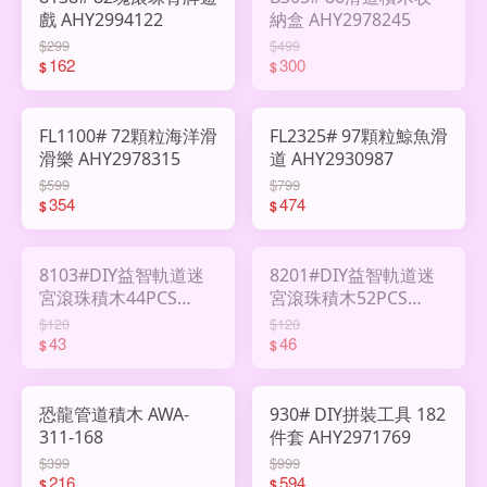
戲 AHY2994122
納盒 AHY2978245
$299
$499
162
300
$
$
FL1100# 72顆粒海洋滑
FL2325# 97顆粒鯨魚滑
滑樂 AHY2978315
道 AHY2930987
$599
$799
354
474
$
$
8103#DIY益智軌道迷
8201#DIY益智軌道迷
宮滾珠積木44PCS
宮滾珠積木52PCS
AHY2941262
AHY2770319
$120
$120
43
46
$
$
恐龍管道積木 AWA-
930# DIY拼裝工具 182
311-168
件套 AHY2971769
$399
$999
216
594
$
$