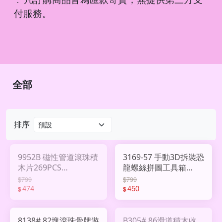
．
付服務。
全部
排序
9952B 磁性管道滾珠積
3169-57 手動3D拆裝恐
木片269PCS
龍螺絲拼圖工具箱
AHY3005018
AHY2997715
$799
$799
474
450
$
$
8138# 82塊滾珠骨牌遊
B305# 86滑道積木收