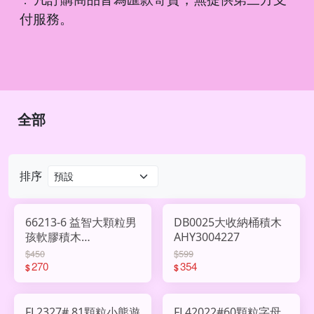
．
付服務。
全部
排序
66213-6 益智大顆粒男
DB0025大收納桶積木
孩軟膠積木
AHY3004227
AHY3009787
$450
$599
270
354
$
$
FL2327# 81顆粒小熊遊
FL42022#60顆粒字母