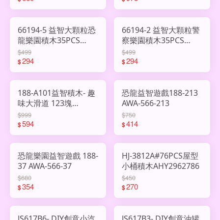
66194-5 益智大顆粒恐
66194-2 益智大顆粒警
龍樂園積木35PCS
察樂園積木35PCS
AHY2977977
AHY2977976
$499
$499
294
294
$
$
188-A101益智積木- 趣
恐龍益智遊戲188-213
味大滑道 123塊
AWA-566-213
AHY2967068
$999
$750
594
414
$
$
恐龍樂園益智遊戲 188-
HJ-3812A#76PCS屋型
37 AWA-566-37
小桶積木AHY2962786
$680
$450
354
270
$
$
JS617B6- DIY創意小汽
JS617B3- DIY創意油罐