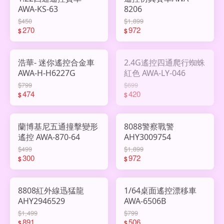
AWA-KS-63
8206
$450
$1,899
270
972
$
$
浩華- 迷你遙控合金車
2.4G遙控四通爬行蜘蛛
AWA-H-H6227G
紅色 AWA-LY-046
$799
$699
474
420
$
$
蘭博基尼五通撞擊變形
8088警察戰警
遙控 AWA-870-64
AHY3009754
$499
$1,899
300
972
$
$
8808紅外線迅猛龍
1/64桌面遙控漂移車
AHY2946529
AWA-6506B
$1,499
$799
891
506
$
$