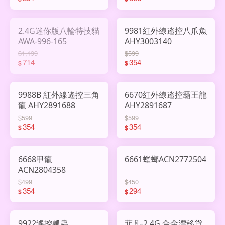
2.4G迷你版八輪特技貓
9981紅外線遙控八爪魚
AWA-996-165
AHY3003140
$1,199
$599
714
354
$
$
9988B 紅外線遙控三角
6670紅外線遙控霸王龍
龍 AHY2891688
AHY2891687
$599
$599
354
354
$
$
6668甲龍
6661螳螂ACN2772504
ACN2804358
$499
$450
354
294
$
$
9922遙控瓢蟲
菲凡-2.4G 合金漂移貨