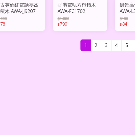
古英倫紅電話亭杰
香港電軌方橙積木
街景高
星積木 AWA-JJ9207
AWA-FC1702
AWA-L
,699
$1,399
$180
978
799
84
$
$
1
2
3
4
5