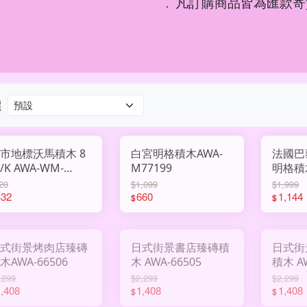
凡訂購商品皆為匯款寄
．
選
市地標沃馬積木 8
白宮明格積木AWA-
法國巴
AWA-WM-
M77199
明格積
3052
M7715
20
$1,099
$1,999
432
660
1,144
$
$
式街景烤肉店臻磚
日式街景書店臻磚積
日式街
木AWA-66506
木 AWA-66505
積木
,299
$2,299
$2,299
,408
1,408
1,408
$
$