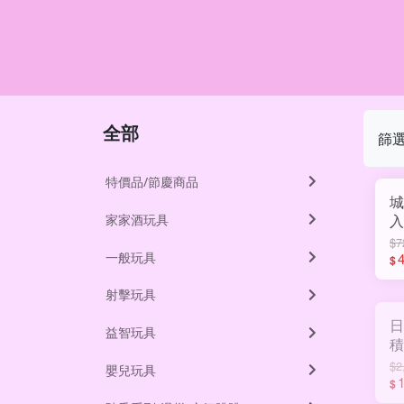
全部
篩
特價品/節慶商品
城
家家酒玩具
入/K 
C
$7
一般玩具
$
射擊玩具
日
益智玩具
積
$2
嬰兒玩具
1
$