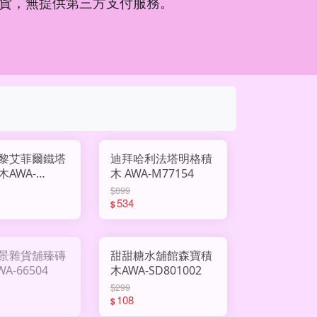
貨，無提供第三方支付服務。
黎艾菲爾鐵塔
迪拜哈利法塔明格積
木AWA-
木 AWA-M77154
5
$899
534
$
景雜貨舖臻磚
甜甜糖水舖館森寶積
 AWA-66504
木AWA-SD801002
$299
108
$