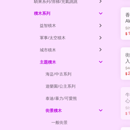
騎乘系列/滑梯/充氣跳跳
積木系列
香
A
益智積木
$2
$
軍事/太空積木
城市積木
街
主題積木
$4
$
海盜/中古系列
遊樂園/公主系列
牛
泰迪/暴力/可愛熊
心
J
$2
街景積木
1
$
一般街景