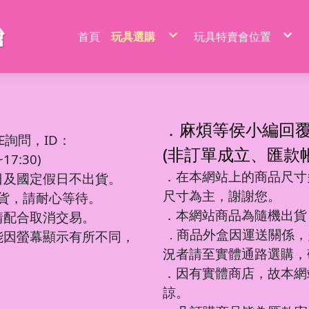
首頁
玩具選購
玩具特賣會位置
特價品/節慶商品
新莊場玩具批發特賣
家家酒玩具
桃園場玩具批發特賣
一般玩具
新竹場玩具批發特賣
射擊玩具
台中南屯玩具批發特
益智玩具
台中北屯玩具批發特
嬰兒玩具
嘉義場玩具批發特賣
騎乘系列/滑梯/充氣跳跳
台南場玩具批發特賣
積木系列
高雄左營場玩具批發
文具圖書系列
高雄鳳山場玩具批發
遙控系列
屏東場玩具批發特賣
．麻煩等侯小編回
生活日用品
吹泡泡玩具
百元內益智玩具
電動童車/摩托車
多面遊戲盒
餐具/廚具/仿真食物
遙控車
廚房用品
益智積木
文具用品類
吊排/紙卡
軟彈槍
E詢問，ID：
沙灘玩具
球台遊戲/地鼠機
滑行車/助步車
搖鈴/床鈴
收銀機/超市購物
遙控動物/昆蟲
風扇/電扇
軍事/太空積木
DIY勞作/手作
包K/PVC袋
水槍
寫字板/白板
闖關大冒險
滑板車/滑板
早教聲光玩具/床邊玩具
醫具/工具
遙控船/飛機/機器人
泳池/泳圈
城市積木
筆類
螢光棒
水炮
(非訂單成立、匯款
互動/戶外/運動類/對戰/競技
魔方/魔尺
三輪車/扭扭車
學步車/搖椅
森林家族
泡澡球/沐浴球
主題積木
紙類/本
萬聖/聖誕
聲光槍
7:30)
車/飛機玩具
棋類/撲克牌/卡牌遊戲
溜滑梯/充氣跳跳/搖搖馬
洗澡玩具
娃娃/芭比娃娃
鑰匙扣/掛件/擺件
積木桌/底板
套裝組
節慶商品
弓箭
釣釣樂/捏捏樂
桌遊
嬰兒學習用品
梳妝/化妝/飾品
水彈槍
學習用品
著色本/沙畫
軌道滾珠積木/螺絲釘積木
螢光筆/馬克筆
線圈本
海盜/中古系列
陸軍
摩托車積木
洗碗布/菜瓜布
變形玩具
磁力棒/磁力片/磁力方塊
寵物玩具
空氣槍
．在本網站上的商品尺寸多
文件袋/資料夾/資料袋
貼畫/刮畫
幼教積木
色鉛筆/蠟筆
造型本/訂本
遊樂園/公主系列
海軍
賽車/汽車積木
日及國定假日不出貨。
彩泥/史萊姆
益智教學
清掃/衛浴玩具/家電
飛鏢/鏢靶
削筆器
貼紙/安靜書
大顆粒主題積木
鉛筆/自動鉛筆
鎖本/密碼本
泰迪/暴力/可愛熊
空軍
火車積木
帳篷/球/氣球
遊戲機/方塊遊戲
城堡/別墅/房屋
修正系列
咕卡/火漆/奶油膠
圓珠筆
素描本/畫圖本
街景積木
太空/星際積木
警察/民航系列
扭蛋機/抓抓機
一言粉紅兔
尺寸為主，謝謝您。
筆袋/筆盒
DIY彩繪/拼拼豆
便利貼/便條本
微小積木
拼裝模型
消防/救護系列
球台遊戲
出貨，請耐心等待。
音樂玩具
科學實驗
恐龍系列
工程系列
DIY串珠
燒烤/點心玩具
地鼠機
教具印章
機器人
工程系列
釣釣樂
恐龍車/電
對戰/競技
海洋球
泡泡槍
麥克風
恐龍系列
美工刀/剪刀/膠
機器人系列
美甲
甜點/冰淇淋
套尺/圓規
變形車
警察系列
捏捏樂/減
恐龍模型
運動類玩
氣球
泡泡棒
樂器玩具
．本網站商品為隨機出貨
銅板價玩具
請配合取消交易。
歷史/三國/水滸傳
DIY飾品/配件/魔法棒
切切樂/仿真食物
迷你特工/恐
消防系列
恐龍蛋
互動/戶外
帳篷
泡泡機
電話造型
中華超人/布魯可/假面
卡通動畫/電影
化妝台/梳妝台
餐具/廚具
停車場/軌道
彈力球/充
手拍鼓
電動/聲光玩具
我的世界/電玩
商品外盒因運送關係，
城市環衛/飛
能因螢幕顯示有所不同，
．
驚喜盒/盲盒/洞洞樂/考古
電器/食物造型
一般街景
軍事系列
認知模型
植物造型
日式街景
多美小汽車
卡通動畫/電影
況者請至實體通路選購，
動物/昆蟲系列
中華街景
模型/合金車
節慶積木
世界場景
．因有實體商店，故本網
諒。