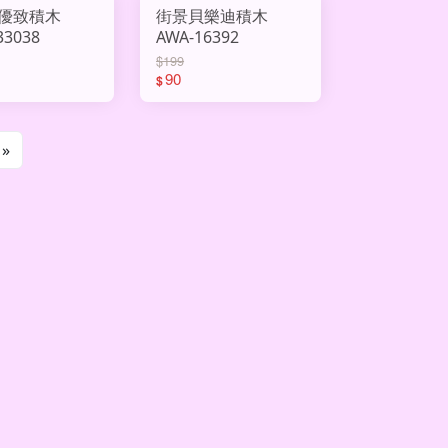
優致積木
街景貝樂迪積木
33038
AWA-16392
$199
90
$
»