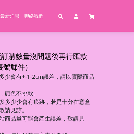
最新消息
聯絡我們
賣
賣
特賣
特
覆訂購數量沒問題後再行匯款
帳號郵件）
少會有+-1-2cm誤差，請以實際商品
動恐龍
玩具
壓玩具
具
，顏色不挑款。
龍特工/動畫
玩具
車
氣球
多多少少會有痕跡，若是十分在意盒
機/造型車
敬請見諒。
站商品量可能會產生誤差，敬請見