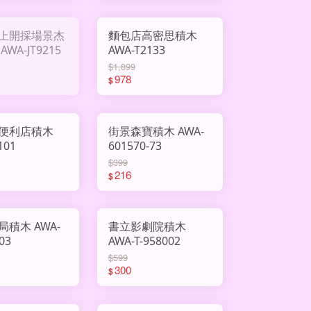
上開採場景杰
麵包店高密思積木
WA-JT9215
AWA-T2133
$1,899
978
$
便利店積木
街景森寶積木 AWA-
101
601570-73
$399
216
$
木 AWA-
書立影劇院積木
03
AWA-T-958002
$599
300
$