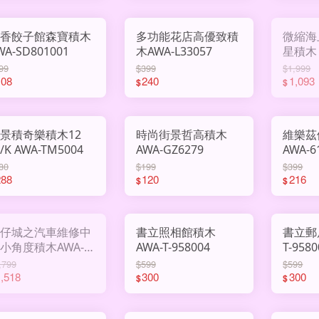
香餃子館森寶積木
多功能花店高優致積
微縮海
WA-SD801001
木AWA-L33057
星積木 A
99
$399
$1,999
108
240
1,093
$
$
景積奇樂積木12
時尚街景哲高積木
維樂茲
入/K AWA-TM5004
AWA-GZ6279
AWA-6
80
$199
$399
288
120
216
$
$
仔城之汽車維修中
書立照相館積木
書立郵局積
小角度積木AWA-
AWA-T-958004
T-9580
D111
,799
$599
$599
,518
300
300
$
$