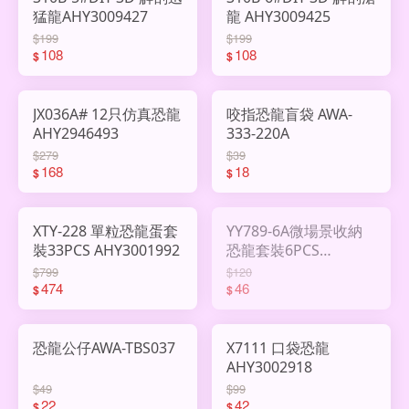
猛龍AHY3009427
龍 AHY3009425
$199
$199
108
108
$
$
JX036A# 12只仿真恐龍
咬指恐龍盲袋 AWA-
AHY2946493
333-220A
$279
$39
168
18
$
$
XTY-228 單粒恐龍蛋套
YY789-6A微場景收納
裝33PCS AHY3001992
恐龍套裝6PCS
AHY3002879
$799
$120
474
46
$
$
恐龍公仔AWA-TBS037
X7111 口袋恐龍
AHY3002918
$49
$99
22
42
$
$