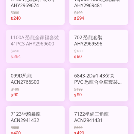
AHY2969674
AHY2969481
$399
$499
240
294
$
$
L100A 恐龍全家福套裝
702 恐龍套裝
41PCS AHY2969600
AHY2969596
$450
$180
264
90
$
$
099D恐龍
6843-2D#1:43仿真
ACN2766500
PVC 恐龍合金車套裝
ACN2939367
$199
$199
90
90
$
$
7123坐騎暴龍
7122坐騎三角龍
ACN2941432
ACN2941431
$699
$699
420
420
$
$