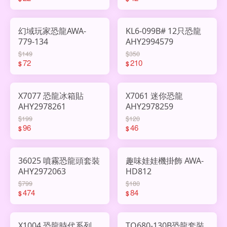
幻域玩家恐龍AWA-
KL6-099B# 12只恐龍
779-134
AHY2994579
$149
$350
72
210
$
$
X7077 恐龍冰箱貼
X7061 迷你恐龍
AHY2978261
AHY2978259
$199
$120
96
46
$
$
36025 噴霧恐龍頭套裝
趣味娃娃機掛飾 AWA-
AHY2972063
HD812
$799
$180
474
84
$
$
X1004 恐龍時代系列
TQ680-130B恐龍套裝