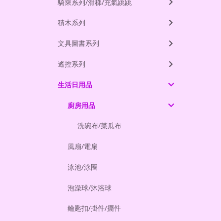
騎乘系列/滑梯/充氣跳跳
積木系列
文具圖書系列
遙控系列
生活日用品
廚房用品
洗碗布/菜瓜布
風扇/電扇
泳池/泳圈
泡澡球/沐浴球
鑰匙扣/掛件/擺件