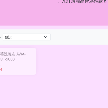
凡訂購商品皆為匯款寄
．
序
莓洗碗布 AWA-
091-9003
9
24