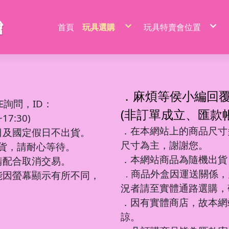
首頁
玩具選購
玩具特賣會位置
特價品/節慶商品
新莊場玩具批發特賣
家家酒玩具
桃園場玩具批發特賣
一般玩具
新竹場玩具批發特賣
射擊玩具
台中南屯玩具批發特
益智玩具
台中北屯玩具批發特
嬰兒玩具
嘉義場玩具批發特賣
騎乘系列/滑梯/充氣跳跳
台南場玩具批發特賣
積木系列
高雄左營場玩具批發
文具圖書系列
高雄鳳山場玩具批發
遙控系列
屏東場玩具批發特賣
．麻煩等侯小編回
生活日用品
吹泡泡玩具
百元內益智玩具
電動童車/摩托車
多面遊戲盒
餐具/廚具/仿真食物
遙控車
廚房用品
益智積木
文具用品類
吊排/紙卡
軟彈槍
E詢問，ID：
沙灘玩具
球台遊戲/地鼠機
滑行車/助步車
搖鈴/床鈴
收銀機/超市購物
遙控動物/昆蟲
風扇/電扇
軍事/太空積木
DIY勞作/手作
包K/PVC袋
水槍
寫字板/白板
闖關大冒險
滑板車/滑板
早教聲光玩具/床邊玩具
醫具/工具
遙控船/飛機/機器人
泳池/泳圈
城市積木
筆類
螢光棒
水炮
(非訂單成立、匯款
互動/戶外/運動類/對戰/競技
魔方/魔尺
三輪車/扭扭車
學步車/搖椅
森林家族
泡澡球/沐浴球
主題積木
紙類/本
萬聖/聖誕
聲光槍
7:30)
車/飛機玩具
棋類/撲克牌/卡牌遊戲
溜滑梯/充氣跳跳/搖搖馬
洗澡玩具
娃娃/芭比娃娃
鑰匙扣/掛件/擺件
積木桌/底板
套裝組
節慶商品
弓箭
釣釣樂/捏捏樂
桌遊
嬰兒學習用品
梳妝/化妝/飾品
水彈槍
學習用品
著色本/沙畫
軌道滾珠積木/螺絲釘積木
螢光筆/馬克筆
線圈本
海盜/中古系列
陸軍
摩托車積木
洗碗布/菜瓜布
變形玩具
磁力棒/磁力片/磁力方塊
寵物玩具
空氣槍
．在本網站上的商品尺寸多
文件袋/資料夾/資料袋
貼畫/刮畫
幼教積木
色鉛筆/蠟筆
造型本/訂本
遊樂園/公主系列
海軍
賽車/汽車積木
日及國定假日不出貨。
彩泥/史萊姆
益智教學
清掃/衛浴玩具/家電
飛鏢/鏢靶
削筆器
貼紙/安靜書
大顆粒主題積木
鉛筆/自動鉛筆
鎖本/密碼本
泰迪/暴力/可愛熊
空軍
火車積木
帳篷/球/氣球
遊戲機/方塊遊戲
城堡/別墅/房屋
修正系列
咕卡/火漆/奶油膠
圓珠筆
素描本/畫圖本
街景積木
太空/星際積木
警察/民航系列
扭蛋機/抓抓機
一言粉紅兔
尺寸為主，謝謝您。
筆袋/筆盒
DIY彩繪/拼拼豆
便利貼/便條本
微小積木
拼裝模型
消防/救護系列
球台遊戲
出貨，請耐心等待。
音樂玩具
科學實驗
恐龍系列
工程系列
DIY串珠
燒烤/點心玩具
地鼠機
教具印章
機器人
工程系列
釣釣樂
恐龍車/電
對戰/競技
海洋球
泡泡槍
麥克風
恐龍系列
美工刀/剪刀/膠
機器人系列
美甲
甜點/冰淇淋
套尺/圓規
變形車
警察系列
捏捏樂/減
恐龍模型
運動類玩
氣球
泡泡棒
樂器玩具
．本網站商品為隨機出貨
銅板價玩具
請配合取消交易。
歷史/三國/水滸傳
DIY飾品/配件/魔法棒
切切樂/仿真食物
迷你特工/恐
消防系列
恐龍蛋
互動/戶外
帳篷
泡泡機
電話造型
中華超人/布魯可/假面
卡通動畫/電影
化妝台/梳妝台
餐具/廚具
停車場/軌道
彈力球/充
手拍鼓
電動/聲光玩具
我的世界/電玩
商品外盒因運送關係，
城市環衛/飛
能因螢幕顯示有所不同，
．
驚喜盒/盲盒/洞洞樂/考古
電器/食物造型
一般街景
軍事系列
認知模型
植物造型
日式街景
多美小汽車
卡通動畫/電影
況者請至實體通路選購，
動物/昆蟲系列
中華街景
模型/合金車
節慶積木
世界場景
．因有實體商店，故本網
諒。