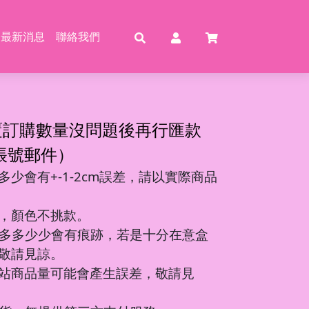
最新消息
聯絡我們
賣
賣
特賣
特
覆訂購數量沒問題後再行匯款
帳號郵件）
少會有+-1-2cm誤差，請以實際商品
動恐龍
玩具
壓玩具
具
，顏色不挑款。
龍特工/動畫
玩具
車
氣球
多多少少會有痕跡，若是十分在意盒
機/造型車
敬請見諒。
站商品量可能會產生誤差，敬請見