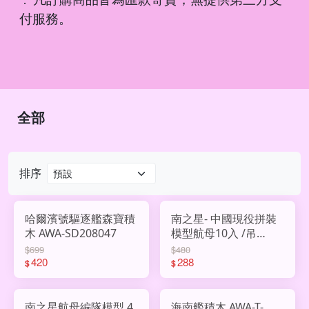
．
付服務。
全部
排序
哈爾濱號驅逐艦森寶積
南之星- 中國現役拼裝
木 AWA-SD208047
模型航母10入 /吊
AWA-222-152
$699
$480
420
288
$
$
南之星航母編隊模型 4
海南艦積木 AWA-T-