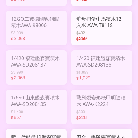
12GO二戰德國戰列艦
航母扭蛋中馬積木12
積木AWA-98006
入/K AWA-T8118
$3,999
$432
2,068
259
$
$
1/420 福建艦森寶積木
1/420 福建艦森寶積木
AWA-SD208137
AWA-SD208136
$3,999
$1,899
2,068
1,029
$
$
1/650 山東艦森寶積木
戰列鑑變形機甲明迪積
AWA-SD208135
木 AWA-K2224
$1,499
$399
857
228
$
$
新一代航母19艦森寶積
四合一艦隊森寶積木 4