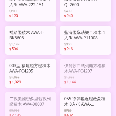
入/K AWA-222-151
QL2600
$200
$499
120
240
$
$
補給艦積木 AWA-T-
藍海艦隊萌樂ㄚ積木 4
BK6606
入/K AWA-P11008
$1,199
$360
594
216
$
$
003型 福建艦方橙積木
伊麗莎白戰列艦方橙積
AWA-FC4205
木AWA-FC4207
$1,899
$1,999
1,029
1,144
$
$
二戰美國密蘇里號戰列
055 導彈驅逐艦啟蒙積
艦積木 AWA-98007
木 8入/K AWA-
QM42211
$3,999
$720
2,195
432
$
$