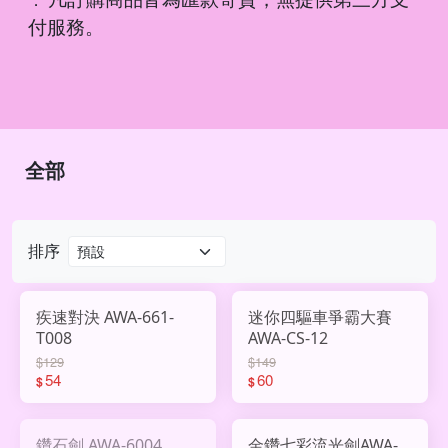
．
付服務。
全部
排序
疾速對決 AWA-661-
迷你四驅車爭霸大賽
T008
AWA-CS-12
$129
$149
54
60
$
$
鑽石劍 AWA-6004
金鑽七彩流光劍AWA-