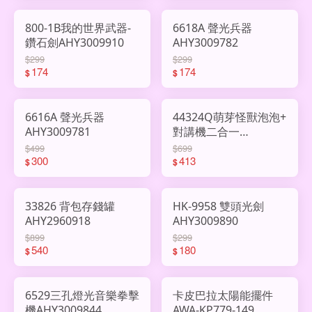
800-1B我的世界武器-
6618A 聲光兵器
鑽石劍AHY3009910
AHY3009782
$299
$299
174
174
$
$
6616A 聲光兵器
44324Q萌芽怪獸泡泡+
AHY3009781
對講機二合一
AHY2996893
$499
$699
300
413
$
$
33826 背包存錢罐
HK-9958 雙頭光劍
AHY2960918
AHY3009890
$899
$299
540
180
$
$
6529三孔燈光音樂拳擊
卡皮巴拉太陽能擺件
機AHY3009844
AWA-KP779-149