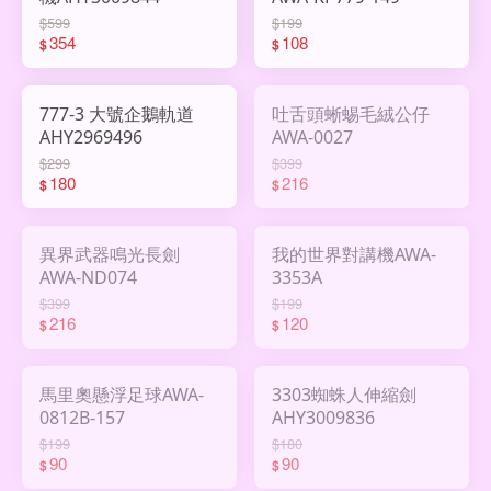
$599
$199
354
108
$
$
777-3 大號企鵝軌道
吐舌頭蜥蜴毛絨公仔
AHY2969496
AWA-0027
$299
$399
180
216
$
$
異界武器鳴光長劍
我的世界對講機AWA-
AWA-ND074
3353A
$399
$199
216
120
$
$
馬里奧懸浮足球AWA-
3303蜘蛛人伸縮劍
0812B-157
AHY3009836
$199
$180
90
90
$
$