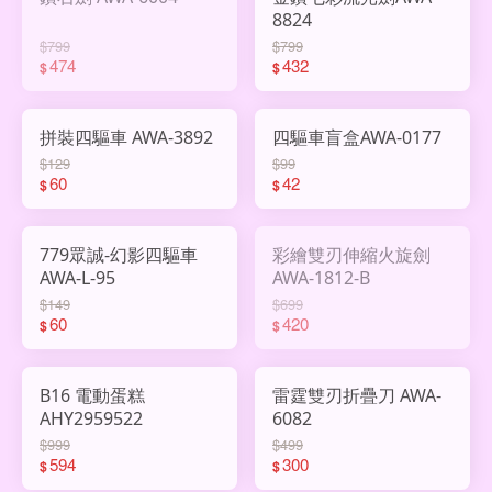
8824
$799
$799
474
432
$
$
拼裝四驅車 AWA-3892
四驅車盲盒AWA-0177
$129
$99
60
42
$
$
779眾誠-幻影四驅車
彩繪雙刃伸縮火旋劍
AWA-L-95
AWA-1812-B
$149
$699
60
420
$
$
B16 電動蛋糕
雷霆雙刃折疊刀 AWA-
AHY2959522
6082
$999
$499
594
300
$
$