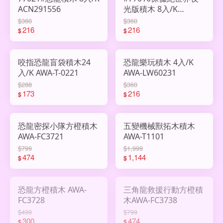
ACN291556
光版積木 8入/K
ACN283286
$360
$360
216
216
$
$
咬指恐龍盲袋積木24
恐龍樂玩積木 4入/K
入/K AWA-T-0221
AWA-LW60231
$288
$360
173
216
$
$
恐龍密探小隊方橙積木
五變機械獸拓木積木
AWA-FC3721
AWA-T1101
$799
$1,999
474
1,144
$
$
恐龍方橙積木 AWA-
三角龍救援行動方橙積
FC3728
木AWA-FC3738
$499
$799
300
474
$
$