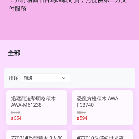
．
付服務。
全部
排序
迅猛龍追擊明格積木
恐龍方橙積木 AWA-
AWA-M61238
FC3740
$599
$999
354
594
$
$
77021#恐龍積木 8入/K
#77010侏儸紀世界夜