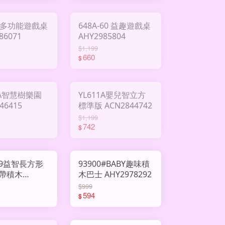
A 多功能遊戲桌
648A-60 益趣遊戲桌
86071
AHY2985804
$1,199
660
$
5A智慧樹樂園
YL611A嬰兒智立方
46415
標準版 ACN2844742
$1,199
742
$
09益智長方形
93900#BABY趣味積
帶積木
木巴士 AHY2978292
45706
$999
594
$