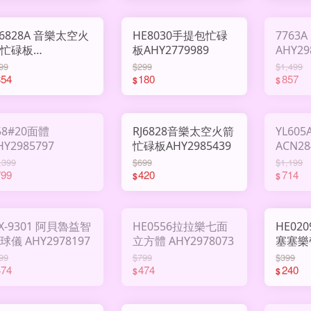
J6828A 音樂太空火
HE8030手提包忙碌
7763
忙碌板
板AHY2779989
AHY29
HY2994575
99
$299
$1,499
354
180
857
$
$
58#20面體
RJ6828音樂太空火箭
YL60
HY2985797
忙碌板AHY2985439
ACN28
,399
$699
$1,199
799
420
714
$
$
X-9301 阿貝魯益智
HE0556拉拉樂七面
HE02
地球儀 AHY2978197
立方體 AHY2978073
塞塞樂
AHY28
99
$799
$399
474
474
240
$
$