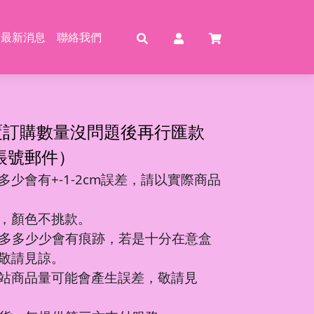
最新消息
聯絡我們
賣
賣
特賣
特
覆訂購數量沒問題後再行匯款
帳號郵件）
少會有+-1-2cm誤差，請以實際商品
動恐龍
玩具
壓玩具
具
，顏色不挑款。
龍特工/動畫
玩具
車
氣球
多多少少會有痕跡，若是十分在意盒
機/造型車
敬請見諒。
站商品量可能會產生誤差，敬請見