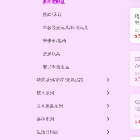
多面遊戲盒
搖鈴/床鈴
R
箭
早教聲光玩具/床邊玩具
A
$5
$
學步車/搖椅
洗澡玩具
5
A
嬰兒學習用品
$1
$
騎乘系列/滑梯/充氣跳跳
積木系列
Q
文具圖書系列
$7
遙控系列
$
生活日用品