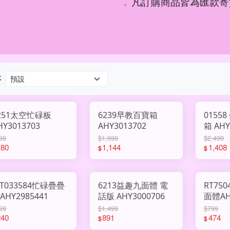
凡訂購商品皆為匯款寄
．
序
251太空忙碌板
6239早教百寶箱
0155
HY3013703
AHY3013702
箱 AHY
99
$1,999
$2,499
180
1,144
1,408
$
$
T033584忙碌疊疊
6213益趣九面體 電
RT75
AHY2985441
話版 AHY3000706
面體AH
99
$1,499
$799
240
891
474
$
$