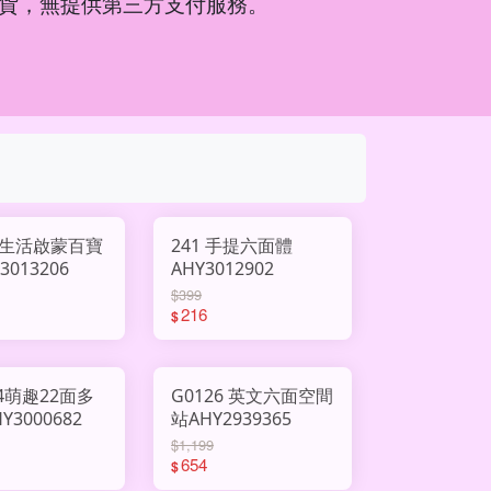
貨，無提供第三方支付服務。
8 生活啟蒙百寶
241 手提六面體
3013206
AHY3012902
$399
216
$
04萌趣22面多
G0126 英文六面空間
Y3000682
站AHY2939365
$1,199
654
$