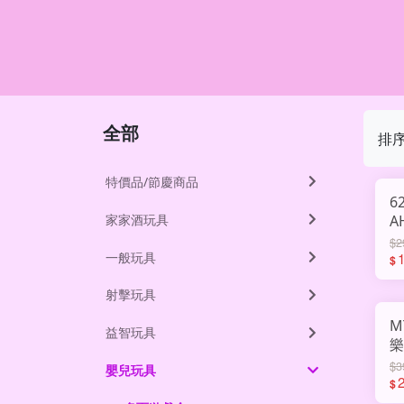
全部
排
特價品/節慶商品
6
家家酒玩具
A
$2
一般玩具
$
射擊玩具
M
益智玩具
樂
$3
嬰兒玩具
$