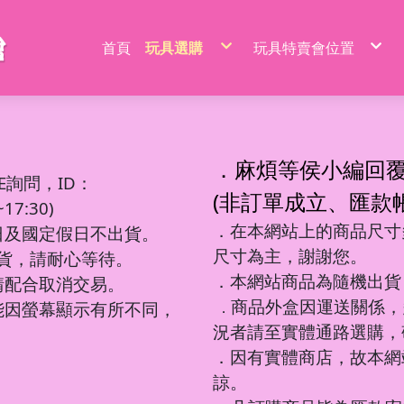
首頁
玩具選購
玩具特賣會位置
特價品/節慶商品
新莊場玩具批發特賣
家家酒玩具
桃園場玩具批發特賣
一般玩具
新竹場玩具批發特賣
射擊玩具
台中南屯玩具批發特
益智玩具
台中北屯玩具批發特
嬰兒玩具
嘉義場玩具批發特賣
騎乘系列/滑梯/充氣跳跳
台南場玩具批發特賣
積木系列
高雄左營場玩具批發
文具圖書系列
高雄鳳山場玩具批發
遙控系列
屏東場玩具批發特賣
．麻煩等侯小編回
生活日用品
吹泡泡玩具
百元內益智玩具
電動童車/摩托車
多面遊戲盒
餐具/廚具/仿真食物
遙控車
廚房用品
益智積木
文具用品類
吊排/紙卡
軟彈槍
E詢問，ID：
沙灘玩具
球台遊戲/地鼠機
滑行車/助步車
搖鈴/床鈴
收銀機/超市購物
遙控動物/昆蟲
風扇/電扇
軍事/太空積木
DIY勞作/手作
包K/PVC袋
水槍
寫字板/白板
闖關大冒險
滑板車/滑板
早教聲光玩具/床邊玩具
醫具/工具
遙控船/飛機/機器人
泳池/泳圈
城市積木
筆類
螢光棒
水炮
(非訂單成立、匯款
互動/戶外/運動類/對戰/競技
魔方/魔尺
三輪車/扭扭車
學步車/搖椅
森林家族
泡澡球/沐浴球
主題積木
紙類/本
萬聖/聖誕
聲光槍
7:30)
車/飛機玩具
棋類/撲克牌/卡牌遊戲
溜滑梯/充氣跳跳/搖搖馬
洗澡玩具
娃娃/芭比娃娃
鑰匙扣/掛件/擺件
積木桌/底板
套裝組
節慶商品
弓箭
釣釣樂/捏捏樂
桌遊
嬰兒學習用品
梳妝/化妝/飾品
水彈槍
學習用品
著色本/沙畫
軌道滾珠積木/螺絲釘積木
螢光筆/馬克筆
線圈本
海盜/中古系列
陸軍
摩托車積木
洗碗布/菜瓜布
變形玩具
磁力棒/磁力片/磁力方塊
寵物玩具
空氣槍
．在本網站上的商品尺寸多
文件袋/資料夾/資料袋
貼畫/刮畫
幼教積木
色鉛筆/蠟筆
造型本/訂本
遊樂園/公主系列
海軍
賽車/汽車積木
日及國定假日不出貨。
彩泥/史萊姆
益智教學
清掃/衛浴玩具/家電
飛鏢/鏢靶
削筆器
貼紙/安靜書
大顆粒主題積木
鉛筆/自動鉛筆
鎖本/密碼本
泰迪/暴力/可愛熊
空軍
火車積木
帳篷/球/氣球
遊戲機/方塊遊戲
城堡/別墅/房屋
修正系列
咕卡/火漆/奶油膠
圓珠筆
素描本/畫圖本
街景積木
太空/星際積木
警察/民航系列
扭蛋機/抓抓機
一言粉紅兔
尺寸為主，謝謝您。
筆袋/筆盒
DIY彩繪/拼拼豆
便利貼/便條本
微小積木
拼裝模型
消防/救護系列
球台遊戲
出貨，請耐心等待。
音樂玩具
科學實驗
恐龍系列
工程系列
DIY串珠
燒烤/點心玩具
地鼠機
教具印章
機器人
工程系列
釣釣樂
恐龍車/電
對戰/競技
海洋球
泡泡槍
麥克風
恐龍系列
美工刀/剪刀/膠
機器人系列
美甲
甜點/冰淇淋
套尺/圓規
變形車
警察系列
捏捏樂/減
恐龍模型
運動類玩
氣球
泡泡棒
樂器玩具
．本網站商品為隨機出貨
銅板價玩具
請配合取消交易。
歷史/三國/水滸傳
DIY飾品/配件/魔法棒
切切樂/仿真食物
迷你特工/恐
消防系列
恐龍蛋
互動/戶外
帳篷
泡泡機
電話造型
中華超人/布魯可/假面
卡通動畫/電影
化妝台/梳妝台
餐具/廚具
停車場/軌道
彈力球/充
手拍鼓
電動/聲光玩具
我的世界/電玩
商品外盒因運送關係，
城市環衛/飛
能因螢幕顯示有所不同，
．
驚喜盒/盲盒/洞洞樂/考古
電器/食物造型
一般街景
軍事系列
認知模型
植物造型
日式街景
多美小汽車
卡通動畫/電影
況者請至實體通路選購，
動物/昆蟲系列
中華街景
模型/合金車
節慶積木
世界場景
．因有實體商店，故本網
諒。