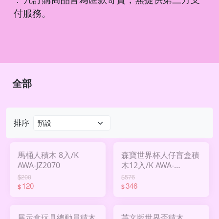
．
付服務。
全部
排序
馬桶人積木 8入/K
森寶世界杯人仔盲盒積
AWA-JZ2070
木12入/K AWA-
SD703112
$200
$576
120
346
$
$
展示盒玩具總動員積木
英文版世界盃積木