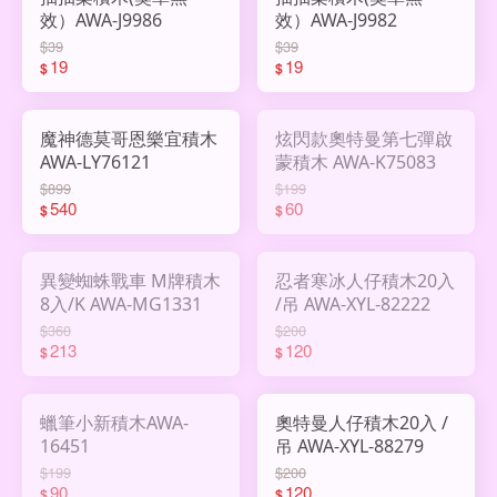
效）AWA-J9986
效）AWA-J9982
$39
$39
19
19
$
$
魔神德莫哥恩樂宜積木
炫閃款奧特曼第七彈啟
AWA-LY76121
蒙積木 AWA-K75083
$899
$199
540
60
$
$
異變蜘蛛戰車 M牌積木
忍者寒冰人仔積木20入
8入/K AWA-MG1331
/吊 AWA-XYL-82222
$360
$200
213
120
$
$
蠟筆小新積木AWA-
奧特曼人仔積木20入 /
16451
吊 AWA-XYL-88279
$199
$200
90
120
$
$