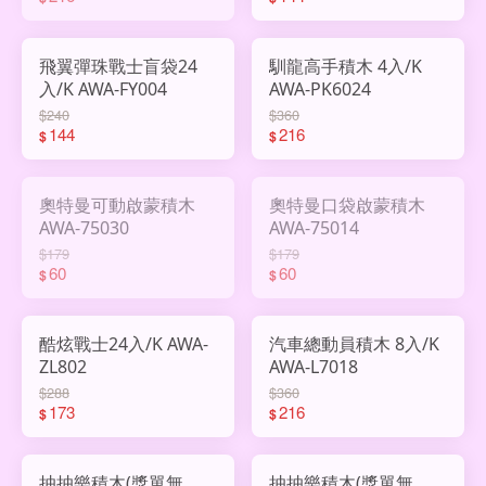
飛翼彈珠戰士盲袋24
馴龍高手積木 4入/K
入/K AWA-FY004
AWA-PK6024
$240
$360
144
216
$
$
奧特曼可動啟蒙積木
奧特曼口袋啟蒙積木
AWA-75030
AWA-75014
$179
$179
60
60
$
$
酷炫戰士24入/K AWA-
汽車總動員積木 8入/K
ZL802
AWA-L7018
$288
$360
173
216
$
$
抽抽樂積木(獎單無
抽抽樂積木(獎單無