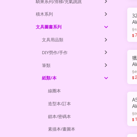
騎乘系列/滑梯/充氣跳跳
積木系列
3
A
文具圖書系列
$1
$
文具用品類
DIY勞作/手作
獵
A
筆類
$4
$
紙類/本
線圈本
A
造型本/訂本
A
$3
鎖本/密碼本
$
素描本/畫圖本