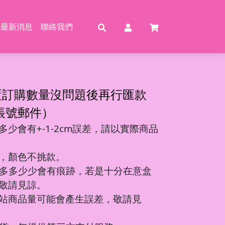
最新消息
聯絡我們
賣
賣
特賣
特
覆訂購數量沒問題後再行匯款
帳號郵件）
少會有+-1-2cm誤差，請以實際商品
動恐龍
玩具
壓玩具
具
，顏色不挑款。
龍特工/動畫
玩具
車
氣球
多多少少會有痕跡，若是十分在意盒
機/造型車
敬請見諒。
站商品量可能會產生誤差，敬請見