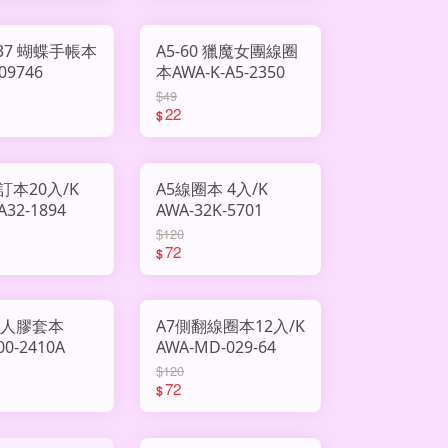
037 蝴蝶手帳本
A5-60 獵魔女團線圈
09746
本AWA-K-A5-2350
$49
22
$
訂本20入/K
A5線圈本 4入/K
A32-1894
AWA-32K-5701
$120
72
$
星人膠套本
A7側翻線圈本12入/K
00-2410A
AWA-MD-029-64
$120
72
$