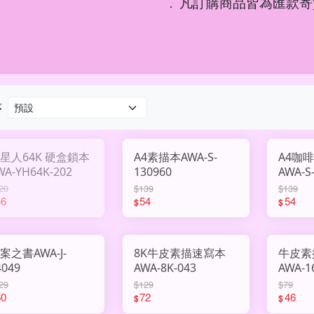
凡訂購商品皆為匯款寄
．
序
星人64K 硬盒鎖本
A4素描本AWA-S-
A4咖
WA-YH64K-202
130960
AWA-S
20
$139
$139
46
54
54
$
$
案之書AWA-J-
8K牛皮素描速寫本
牛皮素
4049
AWA-8K-043
AWA-1
29
$129
$79
60
72
46
$
$