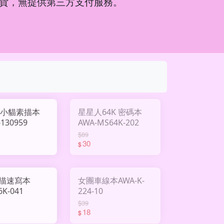
貨，無提供第三方支付服務。
啡小貓素描本
星星人64K 密碼本
-130959
AWA-MS64K-202
$89
30
$
描速寫本
女團車線本AWA-K-
6K-041
224-10
$39
18
$