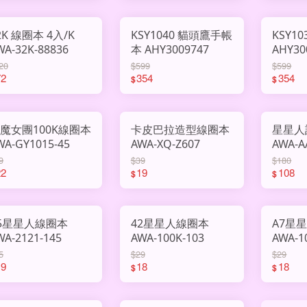
2K 線圈本 4入/K
KSY1040 貓頭鷹手帳
KSY1
WA-32K-88836
本 AHY3009747
AHY30
20
$599
$599
72
354
354
$
$
魔女團100K線圈本
卡皮巴拉造型線圈本
星星人
WA-GY1015-45
AWA-XQ-Z607
AWA-A
9
$39
$180
22
19
108
$
$
5星星人線圈本
42星星人線圈本
A7星
WA-2121-145
AWA-100K-103
AWA-1
5
$29
$29
19
18
18
$
$