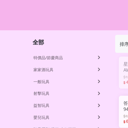
全部
排
特價品/節慶商品
星
家家酒玩具
A
$1
一般玩具
$
射擊玩具
答
益智玩具
9
$1
嬰兒玩具
$