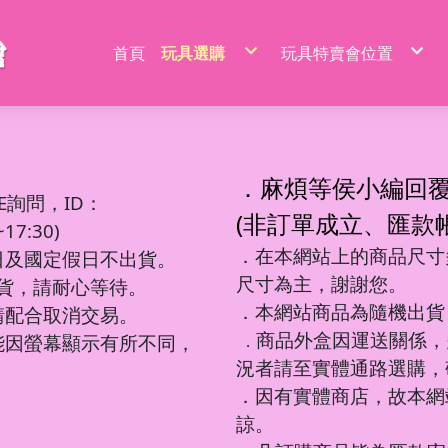
首頁
玩具選購
玩具特賣會位置
特價品/節慶商品
新莊場玩具批發特賣
家家酒玩具
桃園場玩具批發特賣
一般玩具
新竹場玩具批發特賣
射擊玩具
台中南屯玩具批發特
益智玩具
台中北屯玩具批發特
嬰兒玩具
嘉義場玩具批發特賣
騎乘系列/滑梯/充氣跳跳
台南場玩具批發特賣
積木系列
高雄左營場玩具批發
文具圖書系列
高雄鳳山場玩具批發
遙控系列
屏東場玩具批發特賣
．麻煩等侯小編回
生活日用品
吹泡泡玩具
百元內益智玩具
電動童車/摩托車
多面遊戲盒
餐具/廚具/仿真食物
遙控車
廚房用品
益智積木
文具用品類
吊排/紙卡
軟彈槍
E詢問，ID：
沙灘玩具
球台遊戲/地鼠機
滑行車/助步車
搖鈴/床鈴
收銀機/超市購物
遙控動物/昆蟲
風扇/電扇
軍事/太空積木
DIY勞作/手作
包K/PVC袋
水槍
寫字板/白板
闖關大冒險
滑板車/滑板
早教聲光玩具/床邊玩具
醫具/工具
遙控船/飛機/機器人
泳池/泳圈
城市積木
筆類
螢光棒
水炮
(非訂單成立、匯款
互動/戶外/運動類/對戰/競技
魔方/魔尺
三輪車/扭扭車
學步車/搖椅
森林家族
泡澡球/沐浴球
主題積木
紙類/本
萬聖/聖誕
聲光槍
7:30)
車/飛機玩具
棋類/撲克牌/卡牌遊戲
溜滑梯/充氣跳跳/搖搖馬
洗澡玩具
娃娃/芭比娃娃
鑰匙扣/掛件/擺件
積木桌/底板
套裝組
節慶商品
弓箭
釣釣樂/捏捏樂
桌遊
嬰兒學習用品
梳妝/化妝/飾品
水彈槍
學習用品
著色本/沙畫
軌道滾珠積木/螺絲釘積木
螢光筆/馬克筆
線圈本
海盜/中古系列
陸軍
摩托車積木
洗碗布/菜瓜布
變形玩具
磁力棒/磁力片/磁力方塊
寵物玩具
空氣槍
．在本網站上的商品尺寸多
文件袋/資料夾/資料袋
貼畫/刮畫
幼教積木
色鉛筆/蠟筆
造型本/訂本
遊樂園/公主系列
海軍
賽車/汽車積木
日及國定假日不出貨。
彩泥/史萊姆
益智教學
清掃/衛浴玩具/家電
飛鏢/鏢靶
削筆器
貼紙/安靜書
大顆粒主題積木
鉛筆/自動鉛筆
鎖本/密碼本
泰迪/暴力/可愛熊
空軍
火車積木
帳篷/球/氣球
遊戲機/方塊遊戲
城堡/別墅/房屋
修正系列
咕卡/火漆/奶油膠
圓珠筆
素描本/畫圖本
街景積木
太空/星際積木
警察/民航系列
扭蛋機/抓抓機
一言粉紅兔
尺寸為主，謝謝您。
筆袋/筆盒
DIY彩繪/拼拼豆
便利貼/便條本
微小積木
拼裝模型
消防/救護系列
球台遊戲
出貨，請耐心等待。
音樂玩具
科學實驗
恐龍系列
工程系列
DIY串珠
燒烤/點心玩具
地鼠機
教具印章
機器人
工程系列
釣釣樂
恐龍車/電
對戰/競技
海洋球
泡泡槍
麥克風
恐龍系列
美工刀/剪刀/膠
機器人系列
美甲
甜點/冰淇淋
套尺/圓規
變形車
警察系列
捏捏樂/減
恐龍模型
運動類玩
氣球
泡泡棒
樂器玩具
．本網站商品為隨機出貨
銅板價玩具
請配合取消交易。
歷史/三國/水滸傳
DIY飾品/配件/魔法棒
切切樂/仿真食物
迷你特工/恐
消防系列
恐龍蛋
互動/戶外
帳篷
泡泡機
電話造型
中華超人/布魯可/假面
卡通動畫/電影
化妝台/梳妝台
餐具/廚具
停車場/軌道
彈力球/充
手拍鼓
電動/聲光玩具
我的世界/電玩
商品外盒因運送關係，
城市環衛/飛
能因螢幕顯示有所不同，
．
驚喜盒/盲盒/洞洞樂/考古
電器/食物造型
一般街景
軍事系列
認知模型
植物造型
日式街景
多美小汽車
卡通動畫/電影
況者請至實體通路選購，
動物/昆蟲系列
中華街景
模型/合金車
節慶積木
世界場景
．因有實體商店，故本網
諒。