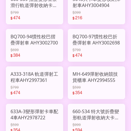
滑行軌道彈射收納卡車
射車AHY3004904
AHY2914919
$799
$399
474
216
$
$
BQ700-94慣性校巴摺
BQ700-97慣性校巴折
疊彈射車 AHY3002700
疊彈射車 AHY3002698
$699
$799
384
474
$
$
A333-318A 軌道彈射工
MH-649彈射收納競技
程車AHY2997361
貨櫃車 AHY2994555
$799
$599
474
354
$
$
633A-3變形彈射卡車配
660-S34 特大號折疊變
4車AHY2978722
形軌道彈射收納大卡車
AHY2888511
$599
$999
354
594
$
$