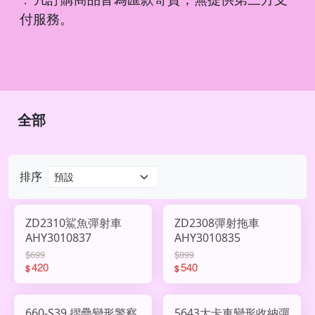
．
付服務。
全部
排序
ZD2310鯊魚彈射車
ZD2308彈射拖車
AHY3010837
AHY3010835
$699
$899
420
540
$
$
660-S39 摺疊變形警察
5643大卡車變形收納彈