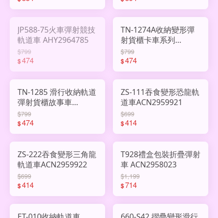
JP588-75火車彈射競技
TN-1274A收納變形彈
軌道車 AHY2964785
射貨櫃卡車系列
AHY2964092
$799
$799
474
474
$
$
TN-1285 滑行收納軌道
ZS-111吞食變形恐龍軌
彈射貨櫃故事車
道車ACN2959921
AHY2964091
$799
$699
474
414
$
$
ZS-222吞食變形三角龍
T928禮盒包裝折疊彈射
軌道車ACN2959922
車 ACN2958023
$699
$1,199
414
714
$
$
ET-010收納軌道車
660-S42 摺疊變形滑行