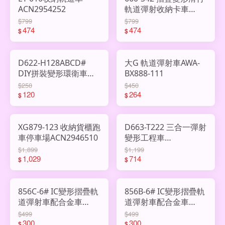
ACN2954252
軌道彈射收納卡車
ACN2914922
$799
$799
474
474
$
$
D622-H128ABCD#
大G 軌道彈射車AWA-
DIY拼裝變形環衛車
BX888-111
ACN2805641
$250
$450
120
264
$
$
XG879-123 收納貨櫃跑
D663-T222 三合一彈射
車停車場ACN2946510
變形工程車
ACN2938627
$1,899
$1,199
1,029
714
$
$
856C-6# IC變形摺疊軌
856B-6# IC變形摺疊軌
道彈射車配合金車
道彈射車配合金車
ACN2941976
ACN2941975
$499
$499
300
300
$
$