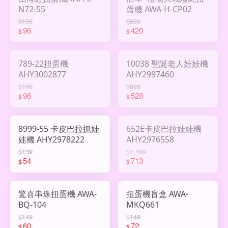
N72-55
蛋機 AWA-H-CP02
$199
$699
96
420
$
$
789-22扭蛋機
10038 聖誕老人娃娃機
AHY3002877
AHY2997460
$199
$899
96
528
$
$
8999-55 卡皮巴拉抓娃
652E卡皮巴拉娃娃機
娃機 AHY2978222
AHY2976558
$139
$1,199
54
713
$
$
驚喜串珠扭蛋機 AWA-
扭蛋機盲盒 AWA-
BQ-104
MKQ661
$149
$149
60
72
$
$