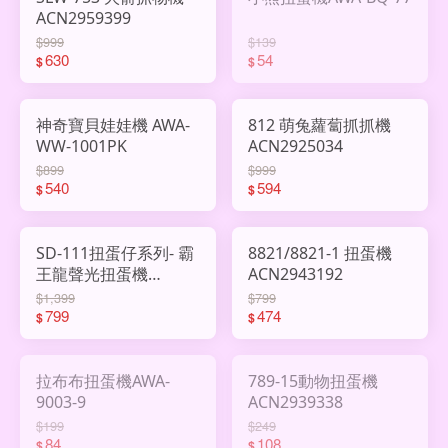
ACN2959399
$999
$139
630
54
$
$
神奇寶貝娃娃機 AWA-
812 萌兔蘿蔔抓抓機
WW-1001PK
ACN2925034
$899
$999
540
594
$
$
SD-111扭蛋仔系列- 霸
8821/8821-1 扭蛋機
王龍聲光扭蛋機
ACN2943192
ACN2946402
$1,399
$799
799
474
$
$
拉布布扭蛋機AWA-
789-15動物扭蛋機
9003-9
ACN2939338
$199
$249
84
108
$
$