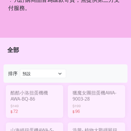
．
付服務。
全部
排序
酷酷小洛扭蛋機機
獵魔女團扭蛋機AWA-
AWA-BQ-86
9003-28
$149
$199
72
96
$
$
山海經扭蛋機AWA-S-
浩華- 植物大戰殭屍扭