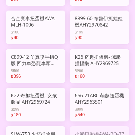
合金賽車扭蛋機AWA-
8899-60 布魯伊抓娃娃
MLH-1006
機AHY2970842
$180
$199
90
90
$
$
C899-12 仿真咬手指Q
K26 奇趣扭蛋機- 減壓
版 回力車恐龍車頭
捏捏樂 AHY2969725
AHY2969832
$599
$299
396
180
$
$
K22 奇趣扭蛋機- 女孩
666-21ABC 萌趣扭蛋機
飾品 AHY2969724
AHY2963501
$299
$899
180
540
$
$
SLW-753 火箭抓物機
小熊扭蛋機AWA-BQ-77