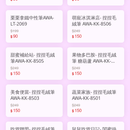
栗栗拿鐵中性筆AWA-
萌寵冰淇淋店- 捏捏毛
LT-2069
絨筆 AWA-KK-8506
$199
$249
90
150
$
$
甜蜜補給站- 捏捏毛絨
果物多巴胺- 捏捏毛絨
筆AWA-KK-8505
筆 糖葫蘆 AWA-KK-
8504
$249
$249
150
150
$
$
美食便當- 捏捏毛絨筆
蔬菜家族- 捏捏毛絨筆
AWA-KK-8503
AWA-KK-8501
$249
$249
150
150
$
$
吃貨聯盟- 捏捏毛絨筆
鼠鼠吃貨日記- 閨蜜掛