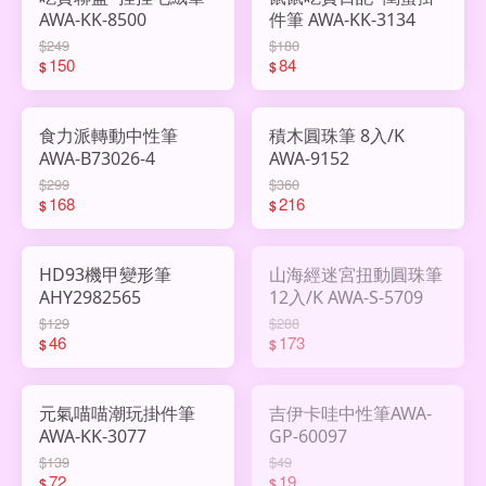
AWA-KK-8500
件筆 AWA-KK-3134
$249
$180
150
84
$
$
食力派轉動中性筆
積木圓珠筆 8入/K
AWA-B73026-4
AWA-9152
$299
$360
168
216
$
$
HD93機甲變形筆
山海經迷宮扭動圓珠筆
AHY2982565
12入/K AWA-S-5709
$129
$288
46
173
$
$
元氣喵喵潮玩掛件筆
吉伊卡哇中性筆AWA-
AWA-KK-3077
GP-60097
$139
$49
72
19
$
$