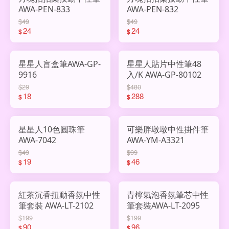
AWA-PEN-833
AWA-PEN-832
$49
$49
24
24
$
$
星星人盲盒筆AWA-GP-
星星人貼片中性筆48
9916
入/K AWA-GP-80102
$29
$480
18
288
$
$
星星人10色圓珠筆
可樂胖墩墩中性掛件筆
AWA-7042
AWA-YM-A3321
$49
$99
19
46
$
$
紅茶沉香扭動香氛中性
青檸氣泡香氛筆芯中性
筆套裝 AWA-LT-2102
筆套裝AWA-LT-2095
$199
$199
90
96
$
$