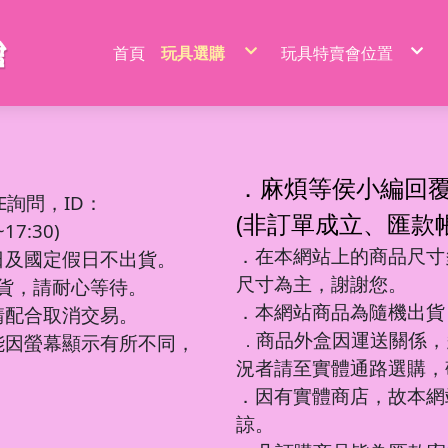
首頁
玩具選購
玩具特賣會位置
特價品/節慶商品
新莊場玩具批發特賣
家家酒玩具
桃園場玩具批發特賣
一般玩具
新竹場玩具批發特賣
射擊玩具
台中南屯玩具批發特
益智玩具
台中北屯玩具批發特
嬰兒玩具
嘉義場玩具批發特賣
騎乘系列/滑梯/充氣跳跳
台南場玩具批發特賣
積木系列
高雄左營場玩具批發
文具圖書系列
高雄鳳山場玩具批發
遙控系列
屏東場玩具批發特賣
．麻煩等侯小編回
生活日用品
吹泡泡玩具
百元內益智玩具
電動童車/摩托車
多面遊戲盒
餐具/廚具/仿真食物
遙控車
廚房用品
益智積木
文具用品類
吊排/紙卡
軟彈槍
E詢問，ID：
沙灘玩具
球台遊戲/地鼠機
滑行車/助步車
搖鈴/床鈴
收銀機/超市購物
遙控動物/昆蟲
風扇/電扇
軍事/太空積木
DIY勞作/手作
包K/PVC袋
水槍
寫字板/白板
闖關大冒險
滑板車/滑板
早教聲光玩具/床邊玩具
醫具/工具
遙控船/飛機/機器人
泳池/泳圈
城市積木
筆類
螢光棒
水炮
(非訂單成立、匯款
互動/戶外/運動類/對戰/競技
魔方/魔尺
三輪車/扭扭車
學步車/搖椅
森林家族
泡澡球/沐浴球
主題積木
紙類/本
萬聖/聖誕
聲光槍
7:30)
車/飛機玩具
棋類/撲克牌/卡牌遊戲
溜滑梯/充氣跳跳/搖搖馬
洗澡玩具
娃娃/芭比娃娃
鑰匙扣/掛件/擺件
積木桌/底板
套裝組
節慶商品
弓箭
釣釣樂/捏捏樂
桌遊
嬰兒學習用品
梳妝/化妝/飾品
水彈槍
學習用品
著色本/沙畫
軌道滾珠積木/螺絲釘積木
螢光筆/馬克筆
線圈本
海盜/中古系列
陸軍
摩托車積木
洗碗布/菜瓜布
變形玩具
磁力棒/磁力片/磁力方塊
寵物玩具
空氣槍
．在本網站上的商品尺寸多
文件袋/資料夾/資料袋
貼畫/刮畫
幼教積木
色鉛筆/蠟筆
造型本/訂本
遊樂園/公主系列
海軍
賽車/汽車積木
日及國定假日不出貨。
彩泥/史萊姆
益智教學
清掃/衛浴玩具/家電
飛鏢/鏢靶
削筆器
貼紙/安靜書
大顆粒主題積木
鉛筆/自動鉛筆
鎖本/密碼本
泰迪/暴力/可愛熊
空軍
火車積木
帳篷/球/氣球
遊戲機/方塊遊戲
城堡/別墅/房屋
修正系列
咕卡/火漆/奶油膠
圓珠筆
素描本/畫圖本
街景積木
太空/星際積木
警察/民航系列
扭蛋機/抓抓機
一言粉紅兔
尺寸為主，謝謝您。
筆袋/筆盒
DIY彩繪/拼拼豆
便利貼/便條本
微小積木
拼裝模型
消防/救護系列
球台遊戲
出貨，請耐心等待。
音樂玩具
科學實驗
恐龍系列
工程系列
DIY串珠
燒烤/點心玩具
地鼠機
教具印章
機器人
工程系列
釣釣樂
恐龍車/電
對戰/競技
海洋球
泡泡槍
麥克風
恐龍系列
美工刀/剪刀/膠
機器人系列
美甲
甜點/冰淇淋
套尺/圓規
變形車
警察系列
捏捏樂/減
恐龍模型
運動類玩
氣球
泡泡棒
樂器玩具
．本網站商品為隨機出貨
銅板價玩具
請配合取消交易。
歷史/三國/水滸傳
DIY飾品/配件/魔法棒
切切樂/仿真食物
迷你特工/恐
消防系列
恐龍蛋
互動/戶外
帳篷
泡泡機
電話造型
中華超人/布魯可/假面
卡通動畫/電影
化妝台/梳妝台
餐具/廚具
停車場/軌道
彈力球/充
手拍鼓
電動/聲光玩具
我的世界/電玩
商品外盒因運送關係，
城市環衛/飛
能因螢幕顯示有所不同，
．
驚喜盒/盲盒/洞洞樂/考古
電器/食物造型
一般街景
軍事系列
認知模型
植物造型
日式街景
多美小汽車
卡通動畫/電影
況者請至實體通路選購，
動物/昆蟲系列
中華街景
模型/合金車
節慶積木
世界場景
．因有實體商店，故本網
諒。