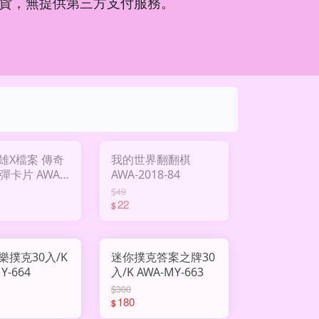
貨，無提供第三方支付服務。
雄X檔案 傳奇
我的世界翻翻棋
彈卡片 AWA-
AWA-2018-84
F028
$49
22
$
樂撲克30入/K
迷你撲克答案之牌30
Y-664
入/K AWA-MY-663
$300
180
$