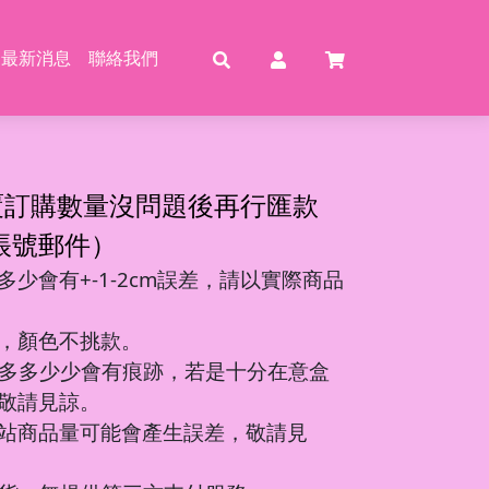
最新消息
聯絡我們
賣
賣
特賣
特
覆訂購數量沒問題後再行匯款
帳號郵件）
少會有+-1-2cm誤差，請以實際商品
動恐龍
玩具
壓玩具
具
，顏色不挑款。
龍特工/動畫
玩具
車
氣球
多多少少會有痕跡，若是十分在意盒
機/造型車
敬請見諒。
站商品量可能會產生誤差，敬請見