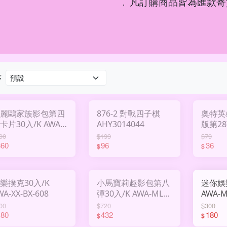
凡訂購商品皆為匯款寄
．
序
麗鷗家族影包第四
876-2 對戰四子棋
奧特英
卡片30入/K AWA-
AHY3014044
版第28
AN-QY04
UTMSC
00
$199
$79
360
96
36
$
$
樂撲克30入/K
小馬寶莉趣影包第八
迷你娛
WA-XX-BX-608
彈30入/K AWA-MLP-
AWA-M
QY008
00
$720
$300
180
432
180
$
$