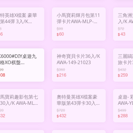
特英雄X檔案 豪華
小馬寶莉輝月包第11
三角洲
第44彈 3入/K
彈卡片AWA-MLP-
入/
WA-UTM-SC044
HY011
6
$99
$72
46
60
43
$
$
K6000#DIY桌遊九
神奇寶貝卡片36入/K
三麗鷗
格XO棋盤
AWA-149-21023
旅卡片36入
HY3009439
S2-C-0
99
$360
$432
108
216
259
$
$
馬寶莉趣影包第七
奧特曼英雄X檔案豪
桌遊-
入/K AWA-MLP-
華版第43彈卡30入/K
AWA-Y
Y007
AWA-UTM-SC043
20
$720
$499
432
432
288
$
$