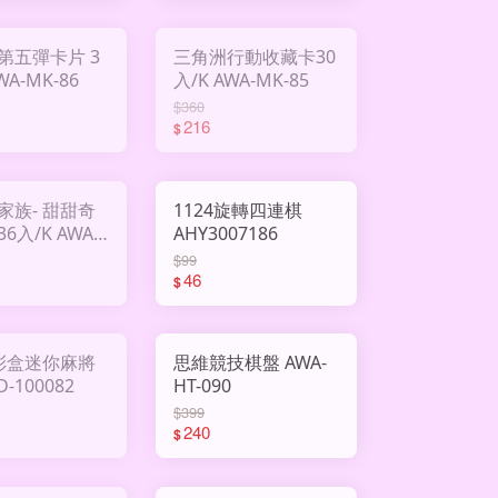
第五彈卡片 3
三角洲行動收藏卡30
K AWA-MK-86
入/K AWA-MK-85
$360
216
$
家族- 甜甜奇
1124旋轉四連棋
/K AWA-
AHY3007186
1
$99
46
$
 彩盒迷你麻將
思維競技棋盤 AWA-
D-100082
HT-090
$399
240
$