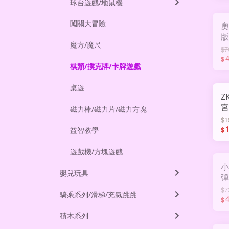
球台遊戲/地鼠機
闖關大冒險
奧
版
魔方/魔尺
A
$7
$
棋類/撲克牌/卡牌遊戲
桌遊
Z
宮
磁力棒/磁力片/磁力方塊
A
$1
$
益智教學
遊戲機/方塊遊戲
小
嬰兒玩具
彈30
Q
$7
騎乘系列/滑梯/充氣跳跳
$
積木系列