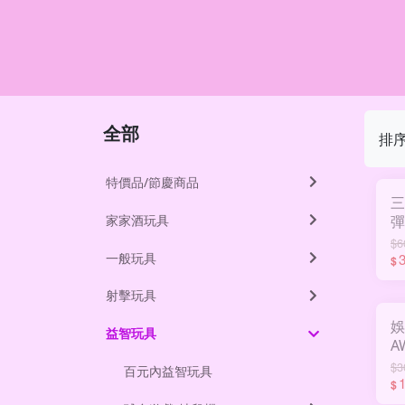
全部
排
特價品/節慶商品
三
家家酒玩具
彈
S
$6
一般玩具
$
射擊玩具
娛
益智玩具
A
$3
百元內益智玩具
$