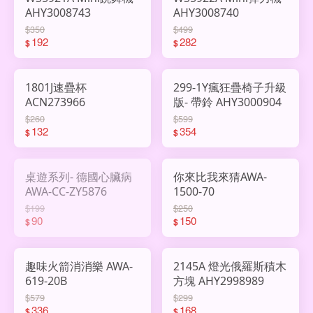
AHY3008743
AHY3008740
$350
$499
192
282
$
$
1801J速疊杯
299-1Y瘋狂疊椅子升級
ACN273966
版- 帶鈴 AHY3000904
$260
$599
132
354
$
$
桌遊系列- 德國心臟病
你來比我來猜AWA-
AWA-CC-ZY5876
1500-70
$199
$250
90
150
$
$
趣味火箭消消樂 AWA-
2145A 燈光俄羅斯積木
619-20B
方塊 AHY2998989
$579
$299
336
168
$
$