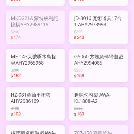
MKD221A 蒙特梭利記
JD-3016 魔術道具17合
憶棋AHY2989119
1 AHY2973993
$299
$399
174
240
$
$
ME-143大號啄木鳥捉
GS060 方塊急轉彎遊戲
蟲AHY2965968
AHY2994085
$280
$280
162
156
$
$
HZ-081蘿蔔平衡塔
趣味勾勾樂 AWA-
AHY2986169
KL1808-A2
$199
$299
102
180
$
$
拔蘿蔔桌面遊戲AWA-
707-158 恐龍陷阱