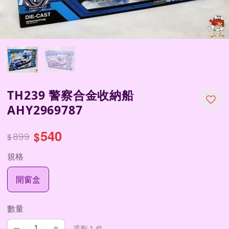
TH239 警察合金收納船
AHY2969787
540
899
$
$
規格
開窗盒
數量
–
+
還剩 1 件