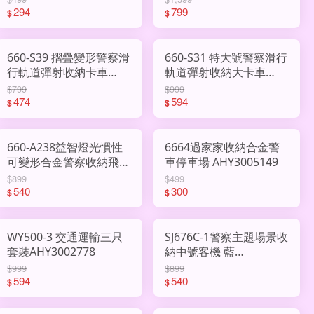
294
799
$
$
660-S39 摺疊變形警察滑
660-S31 特大號警察滑行
行軌道彈射收納卡車
軌道彈射收納大卡車
AHY2914919
AHY2888508
$799
$999
474
594
$
$
660-A238益智燈光慣性
6664過家家收納合金警
可變形合金警察收納飛機
車停車場 AHY3005149
ACN2863206
$899
$499
540
300
$
$
WY500-3 交通運輸三只
SJ676C-1警察主題場景收
套裝AHY3002778
納中號客機 藍
AHY3002379
$999
$899
594
540
$
$