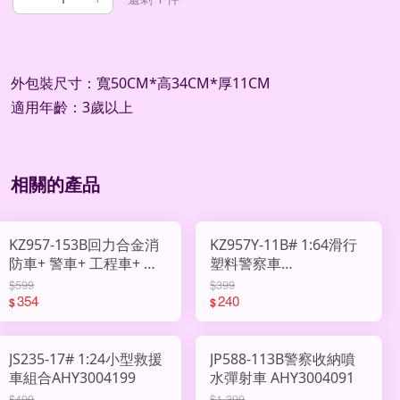
外包裝尺寸：寬50CM*高34CM*厚11CM
適用年齡：3歲以上
相關的產品
KZ957-153B回力合金消
KZ957Y-11B# 1:64滑行
防車+ 警車+ 工程車+ 軍
塑料警察車
事車AHY3012212
AHY3012198
$599
$399
354
240
$
$
JS235-17# 1:24小型救援
JP588-113B警察收納噴
車組合AHY3004199
水彈射車 AHY3004091
$499
$1,399