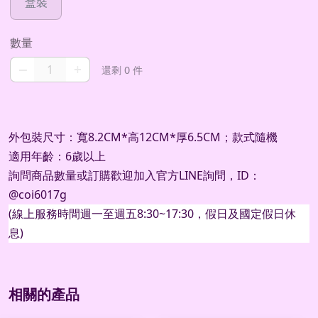
盒裝
數量
–
+
還剩 0 件
外包裝尺寸：寬8.2CM*高12CM*厚6.5CM；款式隨機
適用年齡：6歲以上
詢問商品數量或訂購歡迎加入官方
LINE
詢問，
ID
：
@coi6017g
(
線上服務時間週一至週五
8:30~17:30
，假日及國定假日休
息
)
相關的產品