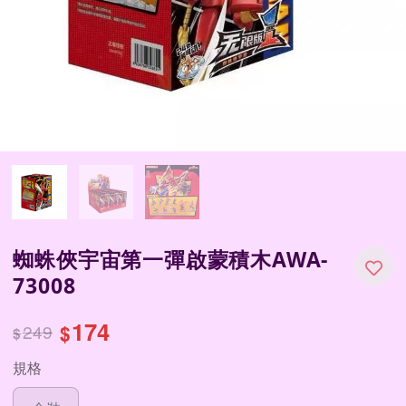
蜘蛛俠宇宙第一彈啟蒙積木AWA-
73008
174
249
$
$
規格