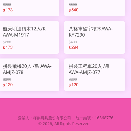
$288
$899
173
540
$
$
航天明迪積木12入/K
八格車酷宇積木AWA-
AWA-M1917
KY7290
$288
$499
173
294
$
$
拼裝飛機20入 /吊 AWA-
拼裝工程車20入 /吊
AMJZ-078
AWA-AMJZ-077
$200
$200
120
120
$
$
營業人：
樺麒玩具股份有限公司
統一編號：
16368776
©
2026
, All Rights Reserved.