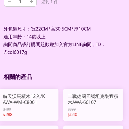
–
+
還剩 1 件
外包裝尺寸：寬22CM*高30.5CM*厚10CM
適用年齡：14歲以上
詢問商品或訂購問題歡迎加入官方LINE詢問，ID：
@coi6017g
相關的產品
航天沃馬積木12入/K
二戰德國四號坦克樂宜積
AWA-WM-C8001
木AWA-66107
$480
$899
288
540
$
$