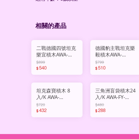
相關的產品
二戰德國四號坦克
德國豹主戰坦克樂
樂宜積木AWA-
毅積木AWA-
66107
LY66101
$899
$799
540
510
$
$
坦克森寶積木 8
三角洲盲袋積木24
入/K AWA-
入/K AWA-FY-
SD105165
88009
$720
$480
432
288
$
$