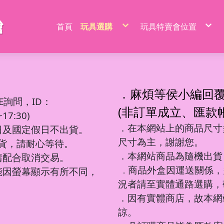
首頁
玩具選購
玩具特賣會位置
特價品/節慶商品
新莊場玩具批發特賣
家家酒玩具
桃園場玩具批發特賣
一般玩具
新竹場玩具批發特賣
射擊玩具
台中南屯玩具批發特
益智玩具
台中北屯玩具批發特
嬰兒玩具
嘉義場玩具批發特賣
騎乘系列/滑梯/充氣跳跳
台南場玩具批發特賣
積木系列
高雄左營場玩具批發
文具圖書系列
高雄鳳山場玩具批發
遙控系列
屏東場玩具批發特賣
．麻煩等侯小編回
生活日用品
吹泡泡玩具
百元內益智玩具
電動童車/摩托車
多面遊戲盒
餐具/廚具/仿真食物
遙控車
廚房用品
益智積木
文具用品類
吊排/紙卡
軟彈槍
E詢問，ID：
沙灘玩具
球台遊戲/地鼠機
滑行車/助步車
搖鈴/床鈴
收銀機/超市購物
遙控動物/昆蟲
風扇/電扇
軍事/太空積木
DIY勞作/手作
包K/PVC袋
水槍
寫字板/白板
闖關大冒險
滑板車/滑板
早教聲光玩具/床邊玩具
醫具/工具
遙控船/飛機/機器人
泳池/泳圈
城市積木
筆類
螢光棒
水炮
(非訂單成立、匯款
互動/戶外/運動類/對戰/競技
魔方/魔尺
三輪車/扭扭車
學步車/搖椅
森林家族
泡澡球/沐浴球
主題積木
紙類/本
萬聖/聖誕
聲光槍
7:30)
車/飛機玩具
棋類/撲克牌/卡牌遊戲
溜滑梯/充氣跳跳/搖搖馬
洗澡玩具
娃娃/芭比娃娃
鑰匙扣/掛件/擺件
積木桌/底板
套裝組
節慶商品
弓箭
釣釣樂/捏捏樂
桌遊
嬰兒學習用品
梳妝/化妝/飾品
水彈槍
學習用品
著色本/沙畫
軌道滾珠積木/螺絲釘積木
螢光筆/馬克筆
線圈本
海盜/中古系列
陸軍
摩托車積木
洗碗布/菜瓜布
變形玩具
磁力棒/磁力片/磁力方塊
寵物玩具
空氣槍
．在本網站上的商品尺寸多
文件袋/資料夾/資料袋
貼畫/刮畫
幼教積木
色鉛筆/蠟筆
造型本/訂本
遊樂園/公主系列
海軍
賽車/汽車積木
日及國定假日不出貨。
彩泥/史萊姆
益智教學
清掃/衛浴玩具/家電
飛鏢/鏢靶
削筆器
貼紙/安靜書
大顆粒主題積木
鉛筆/自動鉛筆
鎖本/密碼本
泰迪/暴力/可愛熊
空軍
火車積木
帳篷/球/氣球
遊戲機/方塊遊戲
城堡/別墅/房屋
修正系列
咕卡/火漆/奶油膠
圓珠筆
素描本/畫圖本
街景積木
太空/星際積木
警察/民航系列
扭蛋機/抓抓機
一言粉紅兔
尺寸為主，謝謝您。
筆袋/筆盒
DIY彩繪/拼拼豆
便利貼/便條本
微小積木
拼裝模型
消防/救護系列
球台遊戲
出貨，請耐心等待。
音樂玩具
科學實驗
恐龍系列
工程系列
DIY串珠
燒烤/點心玩具
地鼠機
教具印章
機器人
工程系列
釣釣樂
恐龍車/電
對戰/競技
海洋球
泡泡槍
麥克風
恐龍系列
美工刀/剪刀/膠
機器人系列
美甲
甜點/冰淇淋
套尺/圓規
變形車
警察系列
捏捏樂/減
恐龍模型
運動類玩
氣球
泡泡棒
樂器玩具
．本網站商品為隨機出貨
銅板價玩具
請配合取消交易。
歷史/三國/水滸傳
DIY飾品/配件/魔法棒
切切樂/仿真食物
迷你特工/恐
消防系列
恐龍蛋
互動/戶外
帳篷
泡泡機
電話造型
中華超人/布魯可/假面
卡通動畫/電影
化妝台/梳妝台
餐具/廚具
停車場/軌道
彈力球/充
手拍鼓
電動/聲光玩具
我的世界/電玩
商品外盒因運送關係，
城市環衛/飛
能因螢幕顯示有所不同，
．
驚喜盒/盲盒/洞洞樂/考古
電器/食物造型
一般街景
軍事系列
認知模型
植物造型
日式街景
多美小汽車
卡通動畫/電影
況者請至實體通路選購，
動物/昆蟲系列
中華街景
模型/合金車
節慶積木
世界場景
．因有實體商店，故本網
諒。