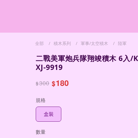
全部
積木系列
軍事/太空積木
陸軍
二戰美軍炮兵隊翔竣積木 6入/K 
XJ-9919
180
300
$
$
規格
盒裝
數量