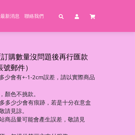
最新消息
聯絡我們
賣
賣
特賣
特
覆訂購數量沒問題後再行匯款
帳號郵件）
少會有+-1-2cm誤差，請以實際商品
動恐龍
玩具
壓玩具
具
，顏色不挑款。
龍特工/動畫
玩具
車
氣球
多多少少會有痕跡，若是十分在意盒
機/造型車
敬請見諒。
站商品量可能會產生誤差，敬請見