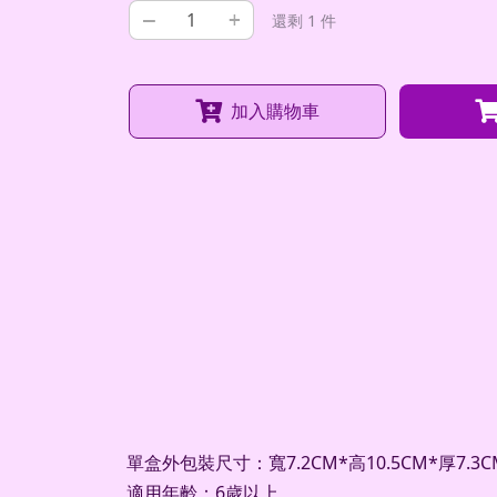
–
+
還剩 1 件
加入購物車
單盒外包裝尺寸：寬7.2CM*高10.5CM*厚7.3C
適用年齡：6歲以上