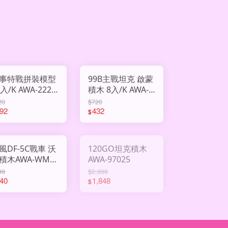
事特戰拼裝模型
99B主戰坦克 啟蒙
K AWA-222-
積木 8入/K AWA-
1
42214
20
$720
92
432
$
風DF-5C戰車 沃
120GO坦克積木
積木AWA-WM-
AWA-97025
1042
99
$2,999
40
1,848
$