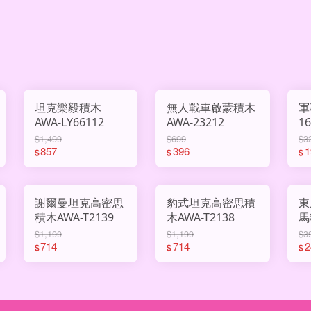
坦克樂毅積木
無人戰車啟蒙積木
軍
AWA-LY66112
AWA-23212
16入/
9
$1,499
$699
$3
857
396
1
$
$
$
謝爾曼坦克高密思
豹式坦克高密思積
東
積木AWA-T2139
木AWA-T2138
馬
C
$1,199
$1,199
$3
714
714
2
$
$
$