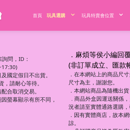
首頁
玩具選購
玩具特賣會位置
特價品/節慶商品
新莊場玩具批發特賣
家家酒玩具
桃園場玩具批發特賣
一般玩具
新竹場玩具批發特賣
射擊玩具
台中南屯玩具批發特
益智玩具
台中北屯玩具批發特
嬰兒玩具
嘉義場玩具批發特賣
騎乘系列/滑梯/充氣跳跳
台南場玩具批發特賣
積木系列
高雄左營場玩具批發
文具圖書系列
高雄鳳山場玩具批發
遙控系列
屏東場玩具批發特賣
．麻煩等侯小編回
生活日用品
吹泡泡玩具
百元內益智玩具
電動童車/摩托車
多面遊戲盒
餐具/廚具/仿真食物
遙控車
廚房用品
益智積木
文具用品類
吊排/紙卡
軟彈槍
E詢問，ID：
沙灘玩具
球台遊戲/地鼠機
滑行車/助步車
搖鈴/床鈴
收銀機/超市購物
遙控動物/昆蟲
風扇/電扇
軍事/太空積木
DIY勞作/手作
包K/PVC袋
水槍
寫字板/白板
闖關大冒險
滑板車/滑板
早教聲光玩具/床邊玩具
醫具/工具
遙控船/飛機/機器人
泳池/泳圈
城市積木
筆類
螢光棒
水炮
(非訂單成立、匯款
互動/戶外/運動類/對戰/競技
魔方/魔尺
三輪車/扭扭車
學步車/搖椅
森林家族
泡澡球/沐浴球
主題積木
紙類/本
萬聖/聖誕
聲光槍
7:30)
車/飛機玩具
棋類/撲克牌/卡牌遊戲
溜滑梯/充氣跳跳/搖搖馬
洗澡玩具
娃娃/芭比娃娃
鑰匙扣/掛件/擺件
積木桌/底板
套裝組
節慶商品
弓箭
釣釣樂/捏捏樂
桌遊
嬰兒學習用品
梳妝/化妝/飾品
水彈槍
學習用品
著色本/沙畫
軌道滾珠積木/螺絲釘積木
螢光筆/馬克筆
線圈本
海盜/中古系列
陸軍
摩托車積木
洗碗布/菜瓜布
變形玩具
磁力棒/磁力片/磁力方塊
寵物玩具
空氣槍
．在本網站上的商品尺寸多
文件袋/資料夾/資料袋
貼畫/刮畫
幼教積木
色鉛筆/蠟筆
造型本/訂本
遊樂園/公主系列
海軍
賽車/汽車積木
日及國定假日不出貨。
彩泥/史萊姆
益智教學
清掃/衛浴玩具/家電
飛鏢/鏢靶
削筆器
貼紙/安靜書
大顆粒主題積木
鉛筆/自動鉛筆
鎖本/密碼本
泰迪/暴力/可愛熊
空軍
火車積木
帳篷/球/氣球
遊戲機/方塊遊戲
城堡/別墅/房屋
修正系列
咕卡/火漆/奶油膠
圓珠筆
素描本/畫圖本
街景積木
太空/星際積木
警察/民航系列
扭蛋機/抓抓機
一言粉紅兔
尺寸為主，謝謝您。
筆袋/筆盒
DIY彩繪/拼拼豆
便利貼/便條本
微小積木
拼裝模型
消防/救護系列
球台遊戲
出貨，請耐心等待。
音樂玩具
科學實驗
恐龍系列
工程系列
DIY串珠
燒烤/點心玩具
地鼠機
教具印章
機器人
工程系列
釣釣樂
恐龍車/電
對戰/競技
海洋球
泡泡槍
麥克風
恐龍系列
美工刀/剪刀/膠
機器人系列
美甲
甜點/冰淇淋
套尺/圓規
變形車
警察系列
捏捏樂/減
恐龍模型
運動類玩
氣球
泡泡棒
樂器玩具
．本網站商品為隨機出貨
銅板價玩具
請配合取消交易。
歷史/三國/水滸傳
DIY飾品/配件/魔法棒
切切樂/仿真食物
迷你特工/恐
消防系列
恐龍蛋
互動/戶外
帳篷
泡泡機
電話造型
中華超人/布魯可/假面
卡通動畫/電影
化妝台/梳妝台
餐具/廚具
停車場/軌道
彈力球/充
手拍鼓
電動/聲光玩具
我的世界/電玩
商品外盒因運送關係，
城市環衛/飛
能因螢幕顯示有所不同，
．
驚喜盒/盲盒/洞洞樂/考古
電器/食物造型
一般街景
軍事系列
認知模型
植物造型
日式街景
多美小汽車
卡通動畫/電影
況者請至實體通路選購，
動物/昆蟲系列
中華街景
模型/合金車
節慶積木
世界場景
．因有實體商店，故本網
諒。