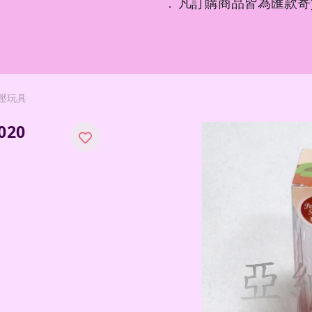
凡訂購商品皆為匯款寄
．
壓玩具
020