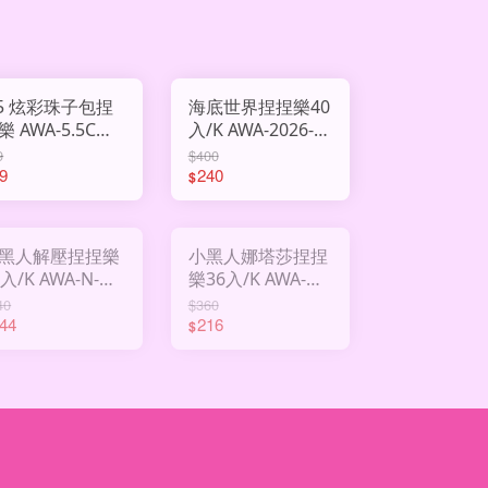
.5 炫彩珠子包捏
海底世界捏捏樂40
-5.5CM-
入/K AWA-2026-
59
9
$400
9
240
$
黑人解壓捏捏樂
小黑人娜塔莎捏捏
/K AWA-N-
樂36入/K AWA-N-
Y-989
1102
40
$360
44
216
$