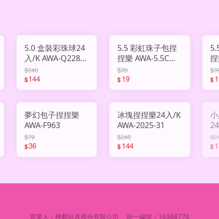
5.0 盒裝彩珠球24
5.5 彩虹珠子包捏
5
入/K AWA-Q2286-
捏樂 AWA-5.5CM-
捏樂 AWA
8
B
A
$240
$39
$3
144
19
1
$
$
$
夢幻包子捏捏樂
冰塊捏捏樂24入/K
小
AWA-F963
AWA-2025-31
24入
Q
$79
$240
$2
36
144
1
$
$
$
營業人：
樺麒玩具股份有限公司
統一編號：
16368776