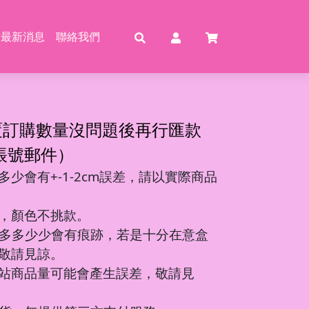
最新消息
聯絡我們
賣
賣
特賣
特
覆訂購數量沒問題後再行匯款
帳號郵件）
少會有+-1-2cm誤差，請以實際商品
動恐龍
玩具
壓玩具
具
，顏色不挑款。
龍特工/動畫
玩具
車
氣球
多多少少會有痕跡，若是十分在意盒
機/造型車
敬請見諒。
站商品量可能會產生誤差，敬請見