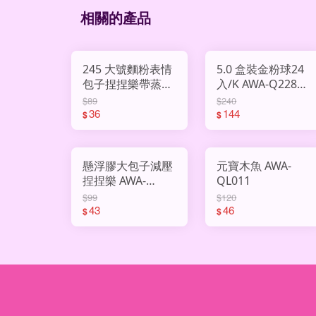
相關的產品
245 大號麵粉表情
5.0 盒裝金粉球24
包子捏捏樂帶蒸籠
入/K AWA-Q2286-
AHY3015407
8-1
$89
$240
36
144
$
$
懸浮膠大包子減壓
元寶木魚 AWA-
捏捏樂 AWA-
QL011
106517
$99
$120
43
46
$
$