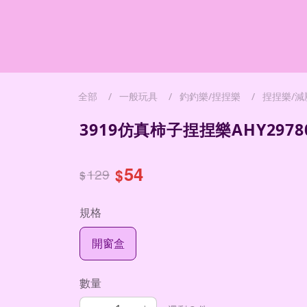
全部
一般玩具
釣釣樂/捏捏樂
捏捏樂/減
3919仿真柿子捏捏樂AHY2978
54
129
$
$
規格
開窗盒
數量