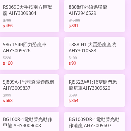
RS069C大手按南方巨獸
8808紅外線迅猛龍
龍 AHY3009804
AHY2946529
$799
$1,499
456
891
$
$
986-154B回力恐龍車
T888-H1 大蛋恐龍套裝
AHY3009526
AHY3010583
$220
$199
120
90
$
$
SJ809A-1恐龍避障遊戲機
RJ5523A#1:16雙開門恐
AHY3009837
龍房車AHY3009620
$999
$599
593
354
$
$
BG100R-1電動聲光動作
BG1009DR-1電動聲光動
甲龍 AHY3009608
作滄龍 AHY3009607