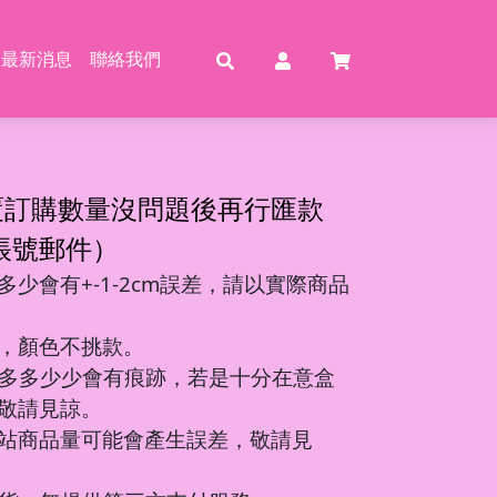
最新消息
聯絡我們
賣
賣
特賣
特
覆訂購數量沒問題後再行匯款
帳號郵件）
少會有+-1-2cm誤差，請以實際商品
動恐龍
玩具
壓玩具
具
，顏色不挑款。
龍特工/動畫
玩具
車
氣球
多多少少會有痕跡，若是十分在意盒
機/造型車
敬請見諒。
站商品量可能會產生誤差，敬請見