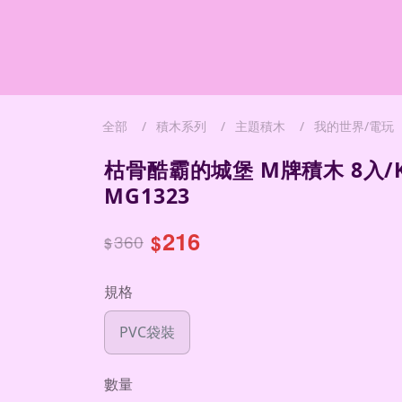
全部
積木系列
主題積木
我的世界/電玩
枯骨酷霸的城堡 M牌積木 8入/K
MG1323
216
360
$
$
規格
PVC袋裝
數量