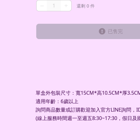
–
+
還剩 0 件
已售完
單盒外包裝尺寸：寬15CM*高10.5CM*厚3.5C
適用年齡：6歲以上
詢問商品數量或訂購歡迎加入官方LINE詢問，ID：
(線上服務時間週一至週五8:30~17:30，假日