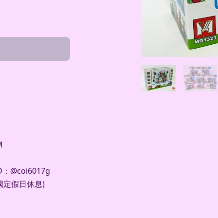
M
@coi6017g
及國定假日休息)