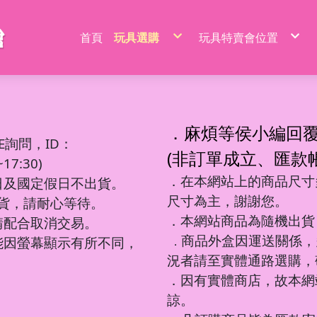
首頁
玩具選購
玩具特賣會位置
特價品/節慶商品
新莊場玩具批發特賣
家家酒玩具
桃園場玩具批發特賣
一般玩具
新竹場玩具批發特賣
射擊玩具
台中南屯玩具批發特
益智玩具
台中北屯玩具批發特
嬰兒玩具
嘉義場玩具批發特賣
騎乘系列/滑梯/充氣跳跳
台南場玩具批發特賣
積木系列
高雄左營場玩具批發
文具圖書系列
高雄鳳山場玩具批發
遙控系列
屏東場玩具批發特賣
．麻煩等侯小編回
生活日用品
吹泡泡玩具
百元內益智玩具
電動童車/摩托車
多面遊戲盒
餐具/廚具/仿真食物
遙控車
廚房用品
益智積木
文具用品類
吊排/紙卡
軟彈槍
E詢問，ID：
沙灘玩具
球台遊戲/地鼠機
滑行車/助步車
搖鈴/床鈴
收銀機/超市購物
遙控動物/昆蟲
風扇/電扇
軍事/太空積木
DIY勞作/手作
包K/PVC袋
水槍
寫字板/白板
闖關大冒險
滑板車/滑板
早教聲光玩具/床邊玩具
醫具/工具
遙控船/飛機/機器人
泳池/泳圈
城市積木
筆類
螢光棒
水炮
(非訂單成立、匯款
互動/戶外/運動類/對戰/競技
魔方/魔尺
三輪車/扭扭車
學步車/搖椅
森林家族
泡澡球/沐浴球
主題積木
紙類/本
萬聖/聖誕
聲光槍
7:30)
車/飛機玩具
棋類/撲克牌/卡牌遊戲
溜滑梯/充氣跳跳/搖搖馬
洗澡玩具
娃娃/芭比娃娃
鑰匙扣/掛件/擺件
積木桌/底板
套裝組
節慶商品
弓箭
釣釣樂/捏捏樂
桌遊
嬰兒學習用品
梳妝/化妝/飾品
水彈槍
學習用品
著色本/沙畫
軌道滾珠積木/螺絲釘積木
螢光筆/馬克筆
線圈本
海盜/中古系列
陸軍
摩托車積木
洗碗布/菜瓜布
變形玩具
磁力棒/磁力片/磁力方塊
寵物玩具
空氣槍
．在本網站上的商品尺寸多
文件袋/資料夾/資料袋
貼畫/刮畫
幼教積木
色鉛筆/蠟筆
造型本/訂本
遊樂園/公主系列
海軍
賽車/汽車積木
日及國定假日不出貨。
彩泥/史萊姆
益智教學
清掃/衛浴玩具/家電
飛鏢/鏢靶
削筆器
貼紙/安靜書
大顆粒主題積木
鉛筆/自動鉛筆
鎖本/密碼本
泰迪/暴力/可愛熊
空軍
火車積木
帳篷/球/氣球
遊戲機/方塊遊戲
城堡/別墅/房屋
修正系列
咕卡/火漆/奶油膠
圓珠筆
素描本/畫圖本
街景積木
太空/星際積木
警察/民航系列
扭蛋機/抓抓機
一言粉紅兔
尺寸為主，謝謝您。
筆袋/筆盒
DIY彩繪/拼拼豆
便利貼/便條本
微小積木
拼裝模型
消防/救護系列
球台遊戲
出貨，請耐心等待。
音樂玩具
科學實驗
恐龍系列
工程系列
DIY串珠
燒烤/點心玩具
地鼠機
教具印章
機器人
工程系列
釣釣樂
恐龍車/電
對戰/競技
海洋球
泡泡槍
麥克風
恐龍系列
美工刀/剪刀/膠
機器人系列
美甲
甜點/冰淇淋
套尺/圓規
變形車
警察系列
捏捏樂/減
恐龍模型
運動類玩
氣球
泡泡棒
樂器玩具
．本網站商品為隨機出貨
銅板價玩具
請配合取消交易。
歷史/三國/水滸傳
DIY飾品/配件/魔法棒
切切樂/仿真食物
迷你特工/恐
消防系列
恐龍蛋
互動/戶外
帳篷
泡泡機
電話造型
中華超人/布魯可/假面
卡通動畫/電影
化妝台/梳妝台
餐具/廚具
停車場/軌道
彈力球/充
手拍鼓
電動/聲光玩具
我的世界/電玩
商品外盒因運送關係，
城市環衛/飛
能因螢幕顯示有所不同，
．
驚喜盒/盲盒/洞洞樂/考古
電器/食物造型
一般街景
軍事系列
認知模型
植物造型
日式街景
多美小汽車
卡通動畫/電影
況者請至實體通路選購，
動物/昆蟲系列
中華街景
模型/合金車
節慶積木
世界場景
．因有實體商店，故本網
諒。