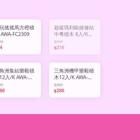
玩搖搖馬方橙積
超級瑪利歐維修站
 AWA-FC2309
中粵積木 8入/K
AWA-MG2326
29
$360
4
216
$
角洲集結樂毅積
三角洲機甲樂毅積
2入/K AWA-
木12入/K AWA-
72070
LY72069
80
$480
88
288
$