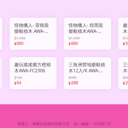
怪物獵人- 雷狼龍
怪物獵人- 煌黑龍
趣
樂毅積木 AWA-
樂毅積木AWA-
木
LY76119
LY76118
$1,099
$1,099
$1
660
660
5
$
$
$
趣玩搖搖樂方橙積
三角洲營地樂毅積
三
木AWA-FC2306
木12入/K AWA-
木1
LY72071
LY
$129
$480
$4
54
288
2
$
$
$
營業人：
樺麒玩具股份有限公司
統一編號：
16368776