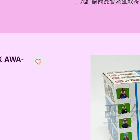
凡訂購商品皆為匯款寄
．
 AWA-