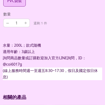
PVC袋裝
數量
–
+
還剩 1 件
水量：200L；款式隨機
適用年齡：3歲以上
詢問商品數量或訂購歡迎加入官方
LINE
詢問，
ID
：
@coi6017g
(
線上服務時間週一至週五
8:30~17:30
，假日及國定假日休
息
)
相關的產品