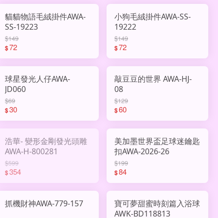
貓貓物語毛絨掛件AWA-
小狗毛絨掛件AWA-SS-
SS-19223
19222
$149
$149
72
72
$
$
球星發光人仔AWA-
敲豆豆的世界 AWA-HJ-
JD060
08
$69
$129
30
60
$
$
浩華- 變形金剛發光頭雕
美加墨世界盃足球迷鑰匙
AWA-H-800281
扣AWA-2026-26
$599
$199
354
84
$
$
抓機財神AWA-779-157
寶可夢甜蜜時刻篇入浴球
AWK-BD118813