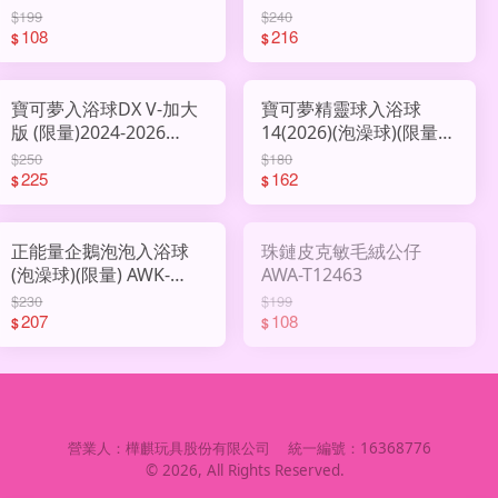
$199
$240
108
216
$
$
寶可夢入浴球DX V-加大
寶可夢精靈球入浴球
版 (限量)2024-2026
14(2026)(泡澡球)(限量)
AWK-BD994340
AWK-BD164490
$250
$180
225
162
$
$
正能量企鵝泡泡入浴球
珠鏈皮克敏毛絨公仔
(泡澡球)(限量) AWK-
AWA-T12463
BD193247
$230
$199
207
108
$
$
營業人：
樺麒玩具股份有限公司
統一編號：
16368776
©
2026
, All Rights Reserved.