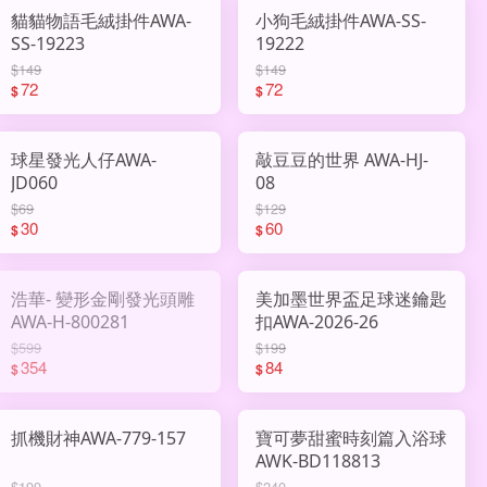
貓貓物語毛絨掛件AWA-
小狗毛絨掛件AWA-SS-
SS-19223
19222
$149
$149
72
72
$
$
球星發光人仔AWA-
敲豆豆的世界 AWA-HJ-
JD060
08
$69
$129
30
60
$
$
浩華- 變形金剛發光頭雕
美加墨世界盃足球迷鑰匙
AWA-H-800281
扣AWA-2026-26
$599
$199
354
84
$
$
抓機財神AWA-779-157
寶可夢甜蜜時刻篇入浴球
AWK-BD118813
$199
$240