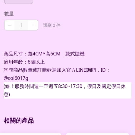
數量
–
+
還剩 0 件
商品尺寸：寬4CM*高6CM；款式隨機
適用年齡：6歲以上
詢問商品數量或訂購歡迎加入官方
LINE
詢問，
ID
：
@coi6017g
(
線上服務時間週一至週五
8:30~17:30
，假日及國定假日休
息
)
相關的產品