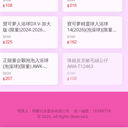
108
216
$
$
寶可夢入浴球DX V-加大
寶可夢精靈球入浴球
版 (限量)2024-2026
14(2026)(泡澡球)(限量)
AWK-BD994340
AWK-BD164490
$250
$180
225
162
$
$
正能量企鵝泡泡入浴球
珠鏈皮克敏毛絨公仔
(泡澡球)(限量) AWK-
AWA-T12463
BD193247
$230
$199
207
108
$
$
營業人：
樺麒玩具股份有限公司
統一編號：
16368776
©
2026
, All Rights Reserved.