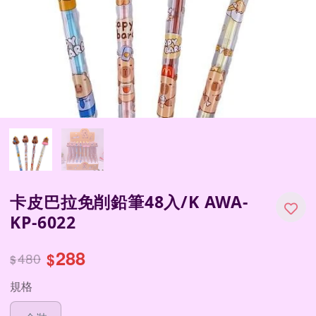
卡皮巴拉免削鉛筆48入/K AWA-
KP-6022
288
480
$
$
規格