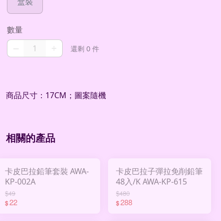
盒裝
數量
–
+
還剩 0 件
商品尺寸：17CM；圖案隨機
相關的產品
卡皮巴拉鉛筆套裝 AWA-
卡皮巴拉子彈拉免削鉛筆
KP-002A
48入/K AWA-KP-615
$49
$480
22
288
$
$