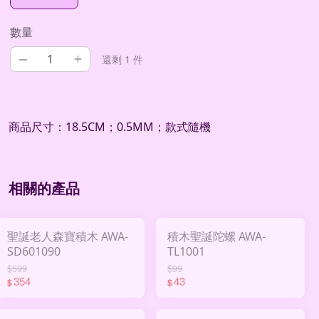
數量
–
+
還剩 1 件
商品尺寸：18.5CM；0.5MM；款式隨機
相關的產品
聖誕老人森寶積木 AWA-
積木聖誕陀螺 AWA-
SD601090
TL1001
$599
$99
354
43
$
$