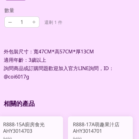
數量
–
+
還剩 1 件
外包裝尺寸：寬47CM*高57CM*厚13CM
適用年齡：3歲以上
詢問商品或訂購問題歡迎加入官方LINE詢問，ID：
@coi6017g
相關的產品
R888-15A廚房食光
R888-17A萌趣果汁店
AHY3014703
AHY3014701
$450
$450