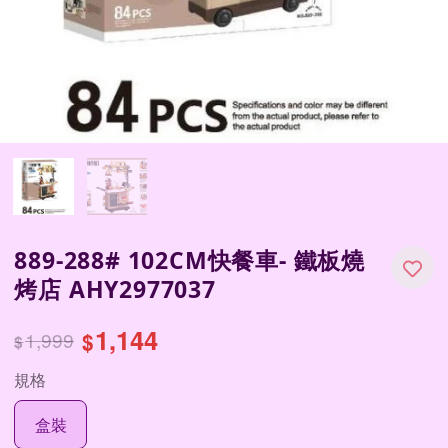
889-288# 102CM快餐車- 鐵板燒
烤店 AHY2977037
1,144
1,999
$
$
規格
盒裝