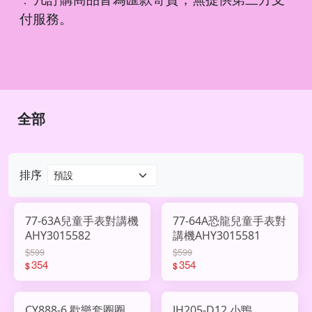
．
付服務。
全部
排序
77-63A兒童手表對講機
77-64A恐龍兒童手表對
AHY3015582
講機AHY3015581
$599
$599
354
354
$
$
CY888-6 歡樂套圈圈
JH205-D12 小鴨