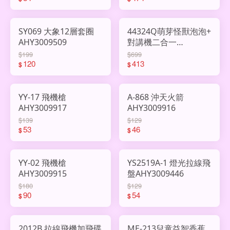
SY069 大象12層套圈
44324Q萌芽怪獸泡泡+
AHY3009509
對講機二合一
AHY2996893
$199
$699
120
413
$
$
YY-17 飛機槍
A-868 沖天火箭
AHY3009917
AHY3009916
$139
$129
53
46
$
$
YY-02 飛機槍
YS2519A-1 燈光拉線飛
AHY3009915
盤AHY3009446
$180
$129
90
54
$
$
2012B 拉線飛機加飛碟
ME-213兒童益智香蕉