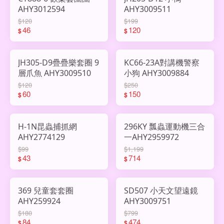
AHY3012594
AHY3009511
$120
$199
46
120
$
$
JH305-D9疊疊樂套圈 9
KC66-23A對講機警察
層爪魚 AHY3009510
小狗 AHY3009884
$120
$250
60
150
$
$
H-1N昆蟲捕抓網
296KY 瓢蟲運動機三合
AHY2774129
一AHY2959972
$99
$1,199
43
714
$
$
369 兒童套套圈
SD507 小天文望遠鏡
AHY259924
AHY3009751
$180
$799
84
474
$
$