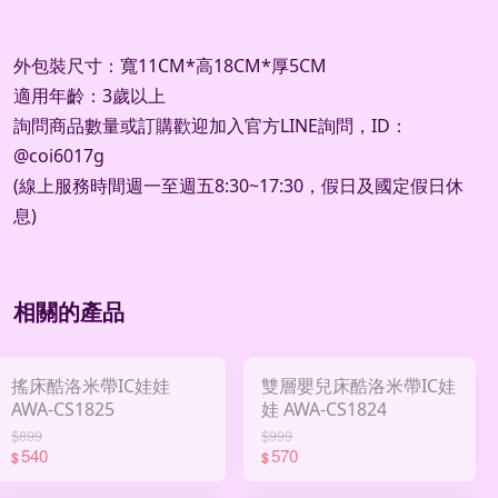
外包裝尺寸：寬11CM*高18CM*厚5CM
適用年齡：3歲以上
詢問商品數量或訂購歡迎加入官方
LINE
詢問，
ID
：
@coi6017g
(
線上服務時間週一至週五
8:30~17:30
，假日及國定假日休
息
)
相關的產品
搖床酷洛米帶IC娃娃
雙層嬰兒床酷洛米帶IC娃
AWA-CS1825
娃 AWA-CS1824
$899
$999
540
570
$
$