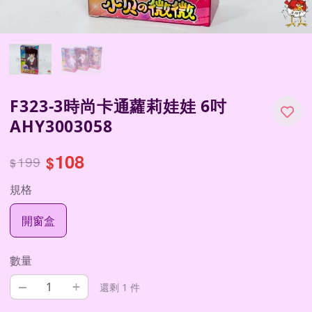
F323-3時尚卡通蘿莉娃娃 6吋
AHY3003058
108
199
$
$
規格
開窗盒
數量
–
+
還剩 1 件