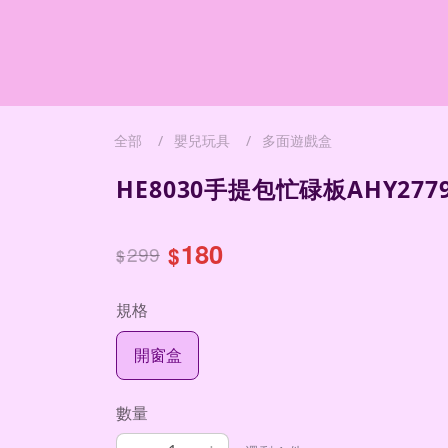
全部
嬰兒玩具
多面遊戲盒
HE8030手提包忙碌板AHY2779
180
299
$
$
規格
開窗盒
數量