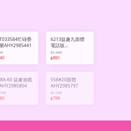
T033584忙碌疊
6213益趣九面體
樂AHY2985441
電話版
AHY3000706
99
$1,499
40
891
$
48A-60 益趣遊戲
558#20面體
AHY2985804
AHY2985797
,199
$1,399
60
799
$