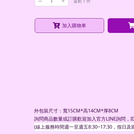
–
+
還剩 1 件
加入購物車
外包裝尺寸：寬15CM*高14CM*厚8CM
詢問商品數量或訂購歡迎加入官方
LINE
詢問，
I
(
線上服務時間週一至週五
8:30~17:30
，假日及