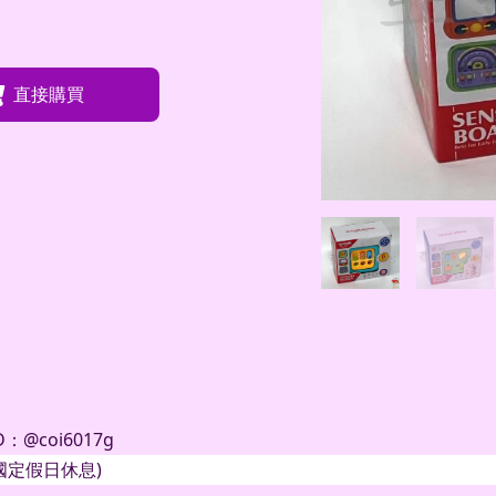
直接購買
D
：
@coi6017g
國定假日休息
)