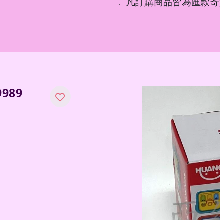
凡訂購商品皆為匯款寄
．
989