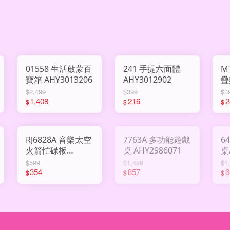
01558 生活啟蒙百
241 手提六面體
M
寶箱 AHY3013206
AHY3012902
疊
$2,499
$399
$3
1,408
216
2
$
$
$
RJ6828A 音樂太空
7763A 多功能遊戲
6
火箭忙碌板
桌 AHY2986071
桌
AHY2994575
$599
$1,499
$1
354
857
6
$
$
$