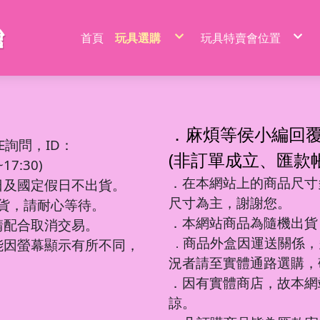
首頁
玩具選購
玩具特賣會位置
特價品/節慶商品
新莊場玩具批發特賣
家家酒玩具
桃園場玩具批發特賣
一般玩具
新竹場玩具批發特賣
射擊玩具
台中南屯玩具批發特
益智玩具
台中北屯玩具批發特
嬰兒玩具
嘉義場玩具批發特賣
騎乘系列/滑梯/充氣跳跳
台南場玩具批發特賣
積木系列
高雄左營場玩具批發
文具圖書系列
高雄鳳山場玩具批發
遙控系列
屏東場玩具批發特賣
．麻煩等侯小編回
生活日用品
吹泡泡玩具
百元內益智玩具
電動童車/摩托車
多面遊戲盒
餐具/廚具/仿真食物
遙控車
廚房用品
益智積木
文具用品類
吊排/紙卡
軟彈槍
E詢問，ID：
沙灘玩具
球台遊戲/地鼠機
滑行車/助步車
搖鈴/床鈴
收銀機/超市購物
遙控動物/昆蟲
風扇/電扇
軍事/太空積木
DIY勞作/手作
包K/PVC袋
水槍
寫字板/白板
闖關大冒險
滑板車/滑板
早教聲光玩具/床邊玩具
醫具/工具
遙控船/飛機/機器人
泳池/泳圈
城市積木
筆類
螢光棒
水炮
(非訂單成立、匯款
互動/戶外/運動類/對戰/競技
魔方/魔尺
三輪車/扭扭車
學步車/搖椅
森林家族
泡澡球/沐浴球
主題積木
紙類/本
萬聖/聖誕
聲光槍
7:30)
車/飛機玩具
棋類/撲克牌/卡牌遊戲
溜滑梯/充氣跳跳/搖搖馬
洗澡玩具
娃娃/芭比娃娃
鑰匙扣/掛件/擺件
積木桌/底板
套裝組
節慶商品
弓箭
釣釣樂/捏捏樂
桌遊
嬰兒學習用品
梳妝/化妝/飾品
水彈槍
學習用品
著色本/沙畫
軌道滾珠積木/螺絲釘積木
螢光筆/馬克筆
線圈本
海盜/中古系列
陸軍
摩托車積木
洗碗布/菜瓜布
變形玩具
磁力棒/磁力片/磁力方塊
寵物玩具
空氣槍
．在本網站上的商品尺寸多
文件袋/資料夾/資料袋
貼畫/刮畫
幼教積木
色鉛筆/蠟筆
造型本/訂本
遊樂園/公主系列
海軍
賽車/汽車積木
日及國定假日不出貨。
彩泥/史萊姆
益智教學
清掃/衛浴玩具/家電
飛鏢/鏢靶
削筆器
貼紙/安靜書
大顆粒主題積木
鉛筆/自動鉛筆
鎖本/密碼本
泰迪/暴力/可愛熊
空軍
火車積木
帳篷/球/氣球
遊戲機/方塊遊戲
城堡/別墅/房屋
修正系列
咕卡/火漆/奶油膠
圓珠筆
素描本/畫圖本
街景積木
太空/星際積木
警察/民航系列
扭蛋機/抓抓機
一言粉紅兔
尺寸為主，謝謝您。
筆袋/筆盒
DIY彩繪/拼拼豆
便利貼/便條本
微小積木
拼裝模型
消防/救護系列
球台遊戲
出貨，請耐心等待。
音樂玩具
科學實驗
恐龍系列
工程系列
DIY串珠
燒烤/點心玩具
地鼠機
教具印章
機器人
工程系列
釣釣樂
恐龍車/電
對戰/競技
海洋球
泡泡槍
麥克風
恐龍系列
美工刀/剪刀/膠
機器人系列
美甲
甜點/冰淇淋
套尺/圓規
變形車
警察系列
捏捏樂/減
恐龍模型
運動類玩
氣球
泡泡棒
樂器玩具
．本網站商品為隨機出貨
銅板價玩具
請配合取消交易。
歷史/三國/水滸傳
DIY飾品/配件/魔法棒
切切樂/仿真食物
迷你特工/恐
消防系列
恐龍蛋
互動/戶外
帳篷
泡泡機
電話造型
中華超人/布魯可/假面
卡通動畫/電影
化妝台/梳妝台
餐具/廚具
停車場/軌道
彈力球/充
手拍鼓
電動/聲光玩具
我的世界/電玩
商品外盒因運送關係，
城市環衛/飛
能因螢幕顯示有所不同，
．
驚喜盒/盲盒/洞洞樂/考古
電器/食物造型
一般街景
軍事系列
認知模型
植物造型
日式街景
多美小汽車
卡通動畫/電影
況者請至實體通路選購，
動物/昆蟲系列
中華街景
模型/合金車
節慶積木
世界場景
．因有實體商店，故本網
諒。