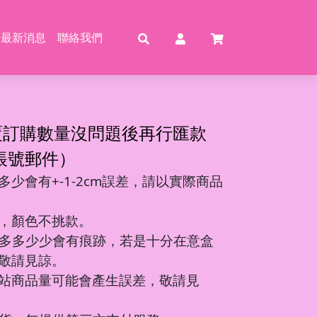
最新消息
聯絡我們
賣
賣
特賣
特
覆訂購數量沒問題後再行匯款
帳號郵件）
少會有+-1-2cm誤差，請以實際商品
動恐龍
玩具
壓玩具
具
，顏色不挑款。
龍特工/動畫
玩具
車
氣球
多多少少會有痕跡，若是十分在意盒
機/造型車
敬請見諒。
站商品量可能會產生誤差，敬請見