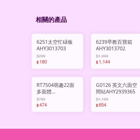
相關的產品
6251太空忙碌板
6239早教百寶箱
AHY3013703
AHY3013702
$299
$1,999
180
1,144
$
$
RT7504萌趣22面
G0126 英文六面空
多面體
間站AHY2939365
AHY3000682
$799
$1,199
474
654
$
$