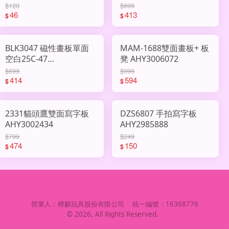
AHY3008228
$120
$699
46
413
$
$
BLK3047 磁性畫板單面
MAM-1688雙面畫板+ 板
空白25C-47
凳 AHY3006072
AHY3006019
$699
$999
414
594
$
$
2331貓頭鷹雙面寫字板
DZS6807 手拍寫字板
AHY3002434
AHY2985888
$799
$249
474
150
$
$
營業人：
樺麒玩具股份有限公司
統一編號：
16368776
©
2026
, All Rights Reserved.