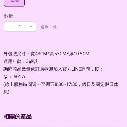
數量
–
+
還剩 1 件
外包裝尺寸：寬43CM*高53CM*厚10.5CM
適用年齡：3歲以上
詢問商品數量或訂購歡迎加入官方
LINE
詢問，
ID
：
@coi6017g
(
線上服務時間週一至週五
8:30~17:30
，假日及國定假日休
息
)
相關的產品