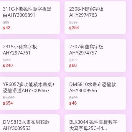
311C小熊磁性寫字板黑
2308小鴨寫字板
白AHY3009891
AHY2974763
$99
$599
43
354
$
$
2315小豬寫字板
2307萌雞寫字板
AHY2974761
AHY2974757
$399
$199
240
86
$
$
YR6057多功能積木畫桌+
DM5810水畫布恐龍款
恐龍滑道AHY3009667
AHY3009556
$1,099
$120
654
46
$
$
DM5813水畫布男孩款
BLK3044 磁性畫板數字+
AHY3009553
大寫字母25C-44