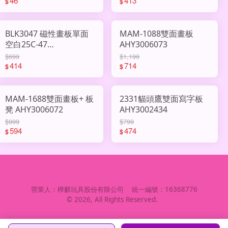
46
413
$
$
BLK3047 磁性畫板單面
MAM-1088雙面畫板
空白25C-47
AHY3006073
AHY3006019
$699
$1,199
414
714
$
$
MAM-1688雙面畫板+ 板
2331貓頭鷹雙面寫字板
凳 AHY3006072
AHY3002434
$999
$799
594
474
$
$
營業人：
樺麒玩具股份有限公司
統一編號：
16368776
©
2026
, All Rights Reserved.