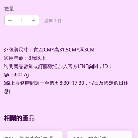
數量
–
+
還剩 1 件
外包裝尺寸：寬22CM*高31.5CM*厚3CM
適用年齡：8歲以上
詢問商品數量或訂購歡迎加入官方
LINE
詢問，
ID
：
@coi6017g
(
線上服務時間週一至週五
8:30~17:30
，假日及國定假日休
息
)
相關的產品