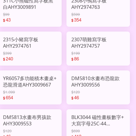
311C小熊磁性寫字板黑
2308小鴨寫字板
白AHY3009891
AHY2974763
$99
$599
43
354
$
$
2315小豬寫字板
2307萌雞寫字板
AHY2974761
AHY2974757
$399
$199
240
86
$
$
YR6057多功能積木畫桌+
DM5810水畫布恐龍款
恐龍滑道AHY3009667
AHY3009556
$1,099
$120
654
46
$
$
DM5813水畫布男孩款
BLK3044 磁性畫板數字+
AHY3009553
大寫字母25C-44
AHY3008228
$120
$699