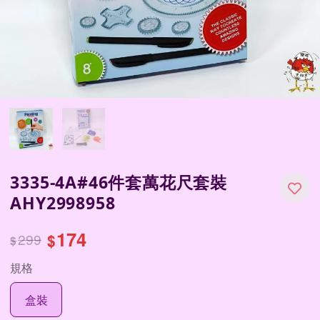
3335-4A#46件套萬花尺套裝
AHY2998958
174
299
$
$
規格
盒裝