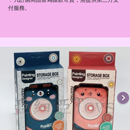
．
付服務。