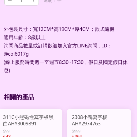
還剩 1 件
外包裝尺寸：寬12CM*高19CM*厚4CM；款式隨機
適用年齡：8歲以上
詢問商品數量或訂購歡迎加入官方
LINE
詢問，
ID
：
@coi6017g
(
線上服務時間週一至週五
8:30~17:30
，假日及國定假日休
息
)
相關的產品
311C小熊磁性寫字板黑
2308小鴨寫字板
白AHY3009891
AHY2974763
$99
$599
43
354
$
$