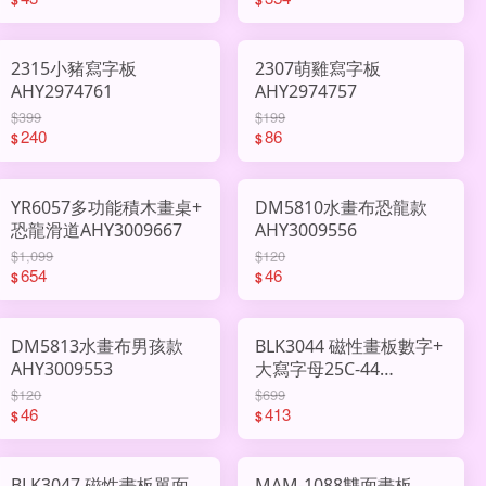
2315小豬寫字板
2307萌雞寫字板
AHY2974761
AHY2974757
$399
$199
240
86
$
$
YR6057多功能積木畫桌+
DM5810水畫布恐龍款
恐龍滑道AHY3009667
AHY3009556
$1,099
$120
654
46
$
$
DM5813水畫布男孩款
BLK3044 磁性畫板數字+
AHY3009553
大寫字母25C-44
AHY3008228
$120
$699
46
413
$
$
BLK3047 磁性畫板單面
MAM-1088雙面畫板