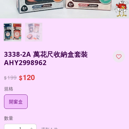
3338-2A 萬花尺收納盒套裝
AHY2998962
120
199
$
$
規格
開窗盒
數量
–
+