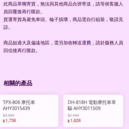
此商品單獨寄貨，無法與其他商品合拼寄送，請等侯客服人
員回覆後再行匯款。
貨運寄貨為避免車頭、輪子損壞，商品需自行組裝，敬請見
諒。
商品如過大及偏遠地區，需另加收轉送運費，請於服務人員
回信後再行匯款。
相關的產品
TPX-806 摩托車
DH-818H 電動摩托車單
AHY3015439
驅 AHY3011509
$2,999
$2,499
1,738
1,628
$
$