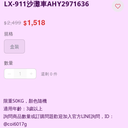
LX-911沙灘車AHY2971636
1,518
2,499
$
$
規格
盒裝
數量
–
+
還剩 0 件
限重50KG，顏色隨機
適用年齡：3歲以上
詢問商品數量或訂購問題歡迎加入官方LINE詢問，ID：
@coi6017g