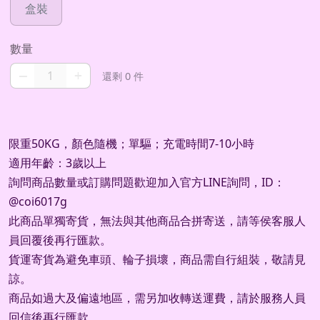
盒裝
數量
–
+
還剩 0 件
限重50KG，顏色隨機；單驅；充電時間7-10小時
適用年齡：3歲以上
詢問商品數量或訂購問題歡迎加入官方LINE詢問，ID：
@coi6017g
此商品單獨寄貨，無法與其他商品合拼寄送，請等侯客服人
員回覆後再行匯款。
貨運寄貨為避免車頭、輪子損壞，商品需自行組裝，敬請見
諒。
商品如過大及偏遠地區，需另加收轉送運費，請於服務人員
回信後再行匯款。