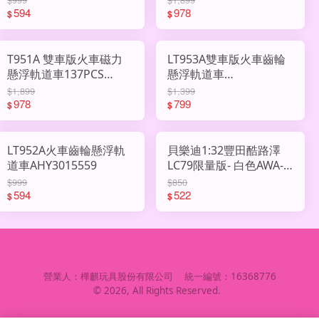
594
978
$
$
T951A 雙車版火車磁力
LT953A雙車版火車齒輪
懸浮軌道車137PCS
懸浮軌道車
AHY3015572
AHY3015571
$1,899
$1,399
978
799
$
$
LT952A火車齒輪懸浮軌
貝樂迪1:32豐田酷路澤
道車AHY3015559
LC79限量版- 白色AWA-
MX001
$999
$850
594
522
$
$
營業人：
樺麒玩具股份有限公司
統一編號：
16368776
©
2026
, All Rights Reserved.