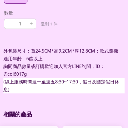
數量
–
+
還剩 1 件
外包裝尺寸：寬24.5CM*高9.2CM*厚12.8CM；款式隨機
適用年齡：6歲以上
詢問商品數量或訂購歡迎加入官方
LINE
詢問，
ID
：
@coi6017g
(
線上服務時間週一至週五
8:30~17:30
，假日及國定假日休
息
)
相關的產品