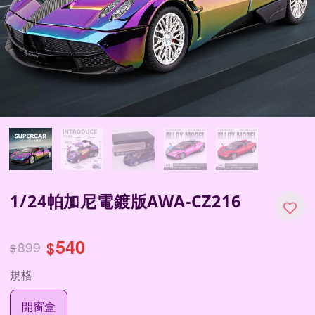
1/24帕加尼電鍍版AWA-CZ216
540
899
$
$
規格
開窗盒