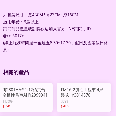
外包裝尺寸：寬45CM*高23CM*厚16CM
適用年齡：3歲以上
詢問商品數量或訂購歡迎加入官方
LINE
詢問，
ID
：
@coi6017g
(
線上服務時間週一至週五
8:30~17:30
，假日及國定假日休
息
)
相關的產品
RJ2801HA# 1:12仿真合
FM16-2慣性工程車 4只
金慣性吊車AHY2999941
裝 AHY3014578
$1,399
$699
742
402
$
$