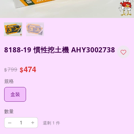
8188-19 慣性挖土機 AHY3002738
474
799
$
$
規格
盒裝
數量
–
+
還剩 1 件