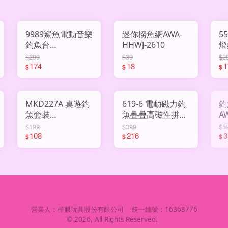
9989鯊魚電動音樂
迷你撈魚網AWA-
5
釣魚台
HHWJ-2610
燈
AHY3010883
A
$299
$39
$2
174
18
1
$
$
$
MKD227A 桌遊釣
619-6 電動磁力釣
釣
魚套裝
魚疊疊高磁性拼裝
A
AHY3000121
AHY2999513
$199
$399
$5
108
216
3
$
$
$
營業人：
樺麒玩具股份有限公司
統一編號：
16368776
©
2026
, All Rights Reserved.