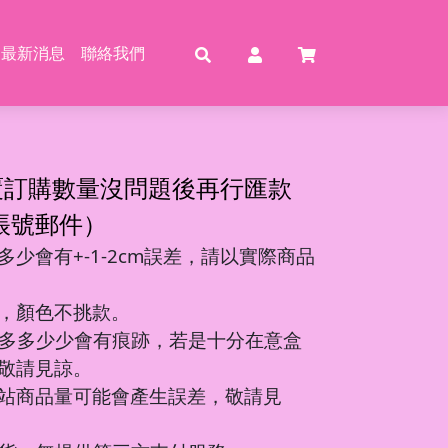
最新消息
聯絡我們
賣
賣
特賣
特
覆訂購數量沒問題後再行匯款
帳號郵件）
少會有+-1-2cm誤差，請以實際商品
動恐龍
玩具
壓玩具
具
，顏色不挑款。
龍特工/動畫
玩具
車
氣球
多多少少會有痕跡，若是十分在意盒
機/造型車
敬請見諒。
站商品量可能會產生誤差，敬請見