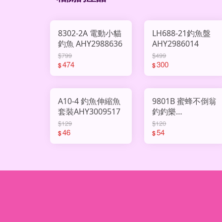
8302-2A 電動小貓
LH688-21釣魚盤
釣魚 AHY2988636
AHY2986014
$799
$499
474
300
$
$
A10-4 釣魚伸縮魚
9801B 蜜蜂不倒翁
套裝AHY3009517
釣釣樂
AHY3009522
$129
$120
46
54
$
$