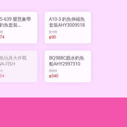
55-639 樂慧象帶
A10-3 釣魚伸縮魚
釣魚套裝
套裝AHY3009518
HY3009611
99
$199
74
90
$
魚玩具大作戰
BQ988C戲水釣魚
WA-FISH
船AHY2997310
99
$899
54
540
$