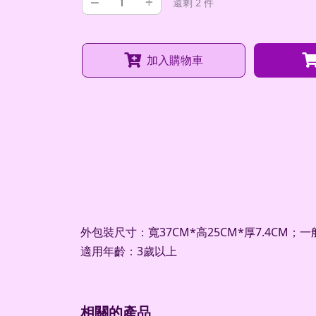
–
+
還剩 2 件
加入購物車
外包裝尺寸：寬37CM*高25CM*厚7.4CM；
適用年齡：3歲以上
相關的產品