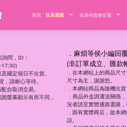
首頁
玩具選購
玩具特賣會位置
特價品/節慶商品
新莊場玩具批發特賣
家家酒玩具
桃園場玩具批發特賣
一般玩具
新竹場玩具批發特賣
射擊玩具
台中南屯玩具批發特
益智玩具
台中北屯玩具批發特
嬰兒玩具
嘉義場玩具批發特賣
騎乘系列/滑梯/充氣跳跳
台南場玩具批發特賣
積木系列
高雄左營場玩具批發
文具圖書系列
高雄鳳山場玩具批發
遙控系列
屏東場玩具批發特賣
．麻煩等侯小編回
生活日用品
吹泡泡玩具
百元內益智玩具
電動童車/摩托車
多面遊戲盒
餐具/廚具/仿真食物
遙控車
廚房用品
益智積木
文具用品類
吊排/紙卡
軟彈槍
E詢問，ID：
沙灘玩具
球台遊戲/地鼠機
滑行車/助步車
搖鈴/床鈴
收銀機/超市購物
遙控動物/昆蟲
風扇/電扇
軍事/太空積木
DIY勞作/手作
包K/PVC袋
水槍
寫字板/白板
闖關大冒險
滑板車/滑板
早教聲光玩具/床邊玩具
醫具/工具
遙控船/飛機/機器人
泳池/泳圈
城市積木
筆類
螢光棒
水炮
(非訂單成立、匯款
互動/戶外/運動類/對戰/競技
魔方/魔尺
三輪車/扭扭車
學步車/搖椅
森林家族
泡澡球/沐浴球
主題積木
紙類/本
萬聖/聖誕
聲光槍
7:30)
車/飛機玩具
棋類/撲克牌/卡牌遊戲
溜滑梯/充氣跳跳/搖搖馬
洗澡玩具
娃娃/芭比娃娃
鑰匙扣/掛件/擺件
積木桌/底板
套裝組
節慶商品
弓箭
釣釣樂/捏捏樂
桌遊
嬰兒學習用品
梳妝/化妝/飾品
水彈槍
學習用品
著色本/沙畫
軌道滾珠積木/螺絲釘積木
螢光筆/馬克筆
線圈本
海盜/中古系列
陸軍
摩托車積木
洗碗布/菜瓜布
變形玩具
磁力棒/磁力片/磁力方塊
寵物玩具
空氣槍
．在本網站上的商品尺寸多
文件袋/資料夾/資料袋
貼畫/刮畫
幼教積木
色鉛筆/蠟筆
造型本/訂本
遊樂園/公主系列
海軍
賽車/汽車積木
日及國定假日不出貨。
彩泥/史萊姆
益智教學
清掃/衛浴玩具/家電
飛鏢/鏢靶
削筆器
貼紙/安靜書
大顆粒主題積木
鉛筆/自動鉛筆
鎖本/密碼本
泰迪/暴力/可愛熊
空軍
火車積木
帳篷/球/氣球
遊戲機/方塊遊戲
城堡/別墅/房屋
修正系列
咕卡/火漆/奶油膠
圓珠筆
素描本/畫圖本
街景積木
太空/星際積木
警察/民航系列
扭蛋機/抓抓機
一言粉紅兔
尺寸為主，謝謝您。
筆袋/筆盒
DIY彩繪/拼拼豆
便利貼/便條本
微小積木
拼裝模型
消防/救護系列
球台遊戲
出貨，請耐心等待。
音樂玩具
科學實驗
恐龍系列
工程系列
DIY串珠
燒烤/點心玩具
地鼠機
教具印章
機器人
工程系列
釣釣樂
恐龍車/電
對戰/競技
海洋球
泡泡槍
麥克風
恐龍系列
美工刀/剪刀/膠
機器人系列
美甲
甜點/冰淇淋
套尺/圓規
變形車
警察系列
捏捏樂/減
恐龍模型
運動類玩
氣球
泡泡棒
樂器玩具
．本網站商品為隨機出貨
銅板價玩具
請配合取消交易。
歷史/三國/水滸傳
DIY飾品/配件/魔法棒
切切樂/仿真食物
迷你特工/恐
消防系列
恐龍蛋
互動/戶外
帳篷
泡泡機
電話造型
中華超人/布魯可/假面
卡通動畫/電影
化妝台/梳妝台
餐具/廚具
停車場/軌道
彈力球/充
手拍鼓
電動/聲光玩具
我的世界/電玩
商品外盒因運送關係，
城市環衛/飛
能因螢幕顯示有所不同，
．
驚喜盒/盲盒/洞洞樂/考古
電器/食物造型
一般街景
軍事系列
認知模型
植物造型
日式街景
多美小汽車
卡通動畫/電影
況者請至實體通路選購，
動物/昆蟲系列
中華街景
模型/合金車
節慶積木
世界場景
．因有實體商店，故本網
諒。