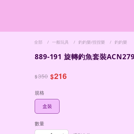
全部
一般玩具
釣釣樂/捏捏樂
釣釣樂
889-191 旋轉釣魚套裝ACN279
216
350
$
$
規格
盒裝
數量