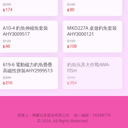
$299
$199
174
90
$
$
A10-4 釣魚伸縮魚套裝
MKD227A 桌遊釣魚套裝
AHY3009517
AHY3000121
$129
$199
46
108
$
$
619-6 電動磁力釣魚疊疊
釣魚玩具大作戰AWA-
高磁性拼裝AHY2999513
FISH
$399
$599
216
354
$
$
營業人：
樺麒玩具股份有限公司
統一編號：
16368776
©
2026
, All Rights Reserved.