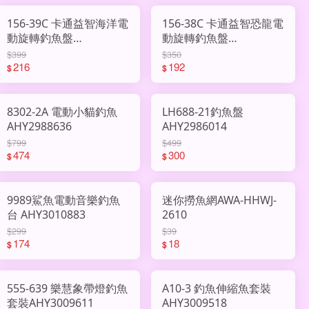
156-39C 卡通益智海洋電
156-38C 卡通益智恐龍電
動旋轉釣魚盤
動旋轉釣魚盤
AHY3015487
AHY3015486
$399
$350
216
192
$
$
8302-2A 電動小貓釣魚
LH688-21釣魚盤
AHY2988636
AHY2986014
$799
$499
474
300
$
$
9989鯊魚電動音樂釣魚
迷你撈魚網AWA-HHWJ-
台 AHY3010883
2610
$299
$39
174
18
$
$
555-639 樂慧象帶燈釣魚
A10-3 釣魚伸縮魚套裝
套裝AHY3009611
AHY3009518