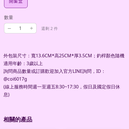
開窗盒
數量
–
+
還剩 2 件
外包裝尺寸：寬13.6CM*高25CM*厚3.5CM；釣桿顏色隨機
適用年齡：3歲以上
詢問商品數量或訂購歡迎加入官方LINE詢問，ID：
@coi6017g
(線上服務時間週一至週五8:30~17:30，假日及國定假日休
息)
相關的產品