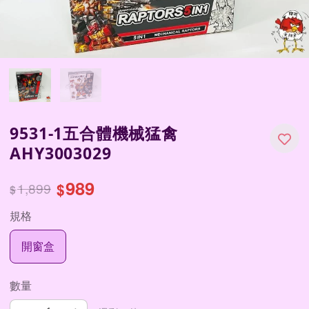
9531-1五合體機械猛禽
AHY3003029
989
1,899
$
$
規格
開窗盒
數量