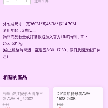
–
+
還剩 1 件
外包裝尺寸：寬36CM*高46CM*厚14.7CM
適用年齡：3歲以上
詢問商品數量或訂購歡迎加入官方
LINE
詢問，
ID
：
@coi6017g
(
線上服務時間週一至週五
8:30~17:30
，假日及國定假日休
息
)
相關的產品
浩華- 錦江變形天將第三
DIY星航變形者AWA-
彈 AWA-H-JJ62002
1688-240B
$189
$129