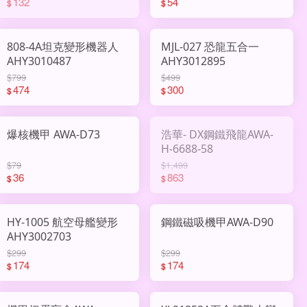
132
54
$
$
808-4A坦克變形機器人
MJL-027 恐龍五合一
AHY3010487
AHY3012895
$799
$499
474
300
$
$
爆核機甲 AWA-D73
浩華- DX鋼鐵飛龍AWA-
H-6688-58
$79
$1,499
36
863
$
$
HY-1005 航空母艦變形
鋼鐵磁吸機甲AWA-D90
AHY3002703
$299
$299
174
174
$
$