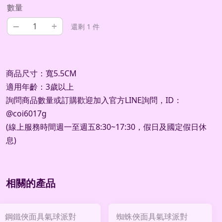
數量
–
+
還剩 1 件
商品尺寸：寬5.5CM
適用年齡：3歲以上
詢問商品數量或訂購歡迎加入官方
LINE
詢問，
ID
：
@coi6017g
(
線上服務時間週一至週五
8:30~17:30
，假日及國定假日休
息
)
相關的產品
鋼鐵俠面具氣球派對
蜘蛛俠面具氣球派對