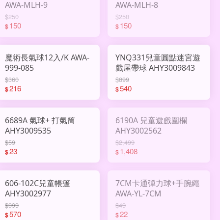
AWA-MLH-9
AWA-MLH-8
$250
$250
150
150
$
$
魔術長氣球12入/K AWA-
YNQ331兒童圓點迷宮遊
999-085
戲屋帶球 AHY3009843
$360
$899
216
540
$
$
6689A 氣球+ 打氣筒
6190A 兒童遊戲圍欄
AHY3009535
AHY3002562
$59
$2,499
23
1,408
$
$
606-102C兒童帳篷
7CM卡通彈力球+手腕繩
AHY3002977
AWA-YL-7CM
$999
$49
570
22
$
$