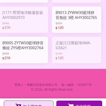
J1171 野營海洋帳篷套裝
B9013 ZYWW30籃球靜
AHY3002973
音無紋 3橙 AHY3002765
$999
$250
576
120
$
$
B9005 ZYTW50籃球靜音
正版汪汪隊籃球AWA-
條紋 ZY5橙AHY3002764
G5621
$399
$199
216
120
$
$
營業人：
樺麒玩具股份有限公司
統一編號：
16368776
©
2026
, All Rights Reserved.